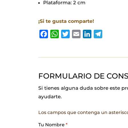
Plataforma: 2 cm
¡Si te gusta comparte!
F
W
T
E
L
T
a
h
w
m
i
e
c
a
i
a
n
l
e
t
t
i
k
e
b
s
t
l
e
g
FORMULARIO DE CONS
o
A
e
d
r
o
p
r
I
a
Si tienes alguna duda sobre este p
k
p
n
m
ayudarte.
Los campos que contenga un asterisc
Tu Nombre
*