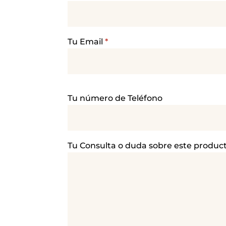
Tu Email
*
P
Tu número de Teléfono
o
r
f
a
Tu Consulta o duda sobre este produc
v
o
r
,
d
e