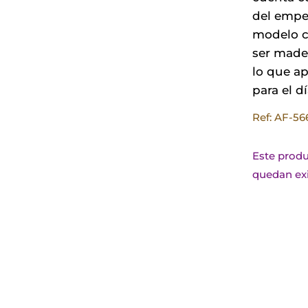
del empe
modelo c
ser mader
lo que a
para el dí
Ref: AF-5
Este produ
quedan exi