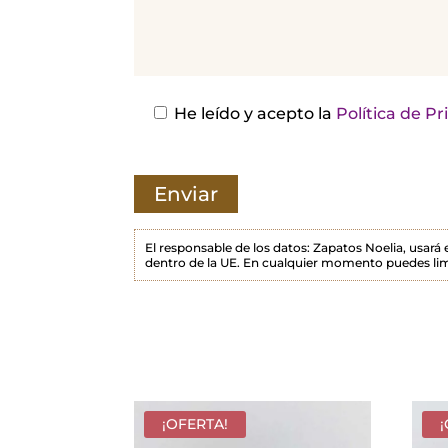
j
a
e
s
He leído y acepto la
Política de P
t
e
c
a
m
El responsable de los datos: Zapatos Noelia, usará
dentro de la UE. En cualquier momento puedes lim
p
o
v
a
c
í
¡OFERTA!
o