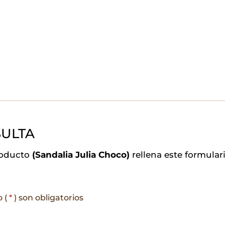
ULTA
roducto
(Sandalia Julia Choco)
rellena este formula
o (
*
) son obligatorios