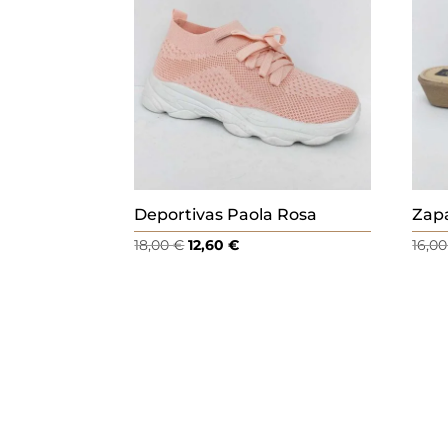
.
Deportivas Paola Rosa
Zapa
El
El
18,00
€
12,60
€
16,0
precio
precio
original
actual
era:
es:
18,00 €.
12,60 €.