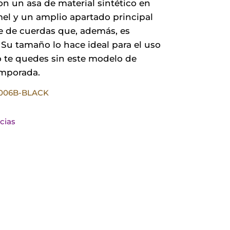
n un asa de material sintético en
29,90 €.
20,93 €.
mel y un amplio apartado principal
re de cuerdas que, además, es
. Su tamaño lo hace ideal para el uso
o te quedes sin este modelo de
mporada.
9006B-BLACK
ncias