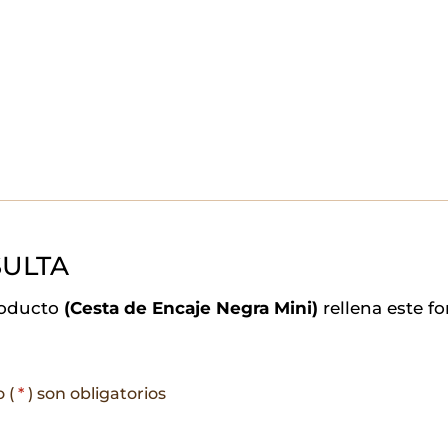
ULTA
roducto
(Cesta de Encaje Negra Mini)
rellena este f
o (
*
) son obligatorios