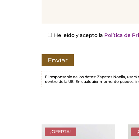
j
a
e
s
He leído y acepto la
Política de P
t
e
c
a
m
El responsable de los datos: Zapatos Noelia, usará
dentro de la UE. En cualquier momento puedes lim
p
o
v
a
c
í
¡OFERTA!
o