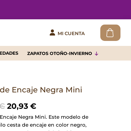

MI CUENTA
EDADES
ZAPATOS OTOÑO-INVIERNO
 de Encaje Negra Mini
El
El
€
20,93
€
precio
precio
 Encaje Negra Mini. Este modelo de
original
actual
ilo cesta de encaje en color negro,
era:
es: