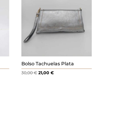
Bolso Tachuelas Plata
El
El
30,00
€
21,00
€
precio
precio
original
actual
era:
es:
30,00 €.
21,00 €.