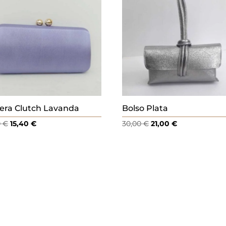
era Clutch Lavanda
Bolso Plata
El
El
El
El
0
€
15,40
€
30,00
€
21,00
€
precio
precio
precio
precio
original
actual
original
actual
era:
es:
era:
es:
22,00 €.
15,40 €.
30,00 €.
21,00 €.