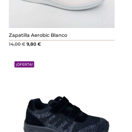
Zapatilla Aerobic Blanco
El
El
14,00
€
9,80
€
precio
precio
original
actual
¡OFERTA!
era:
es:
14,00 €.
9,80 €.