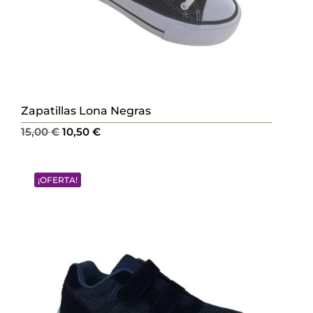
Zapatillas Lona Negras
El
El
15,00
€
10,50
€
precio
precio
original
actual
¡OFERTA!
era:
es:
15,00 €.
10,50 €.