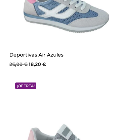
Deportivas Air Azules
El
El
26,00
€
18,20
€
precio
precio
original
actual
¡OFERTA!
era:
es:
26,00 €.
18,20 €.