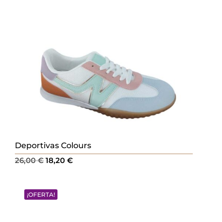
Deportivas Colours
El
El
26,00
€
18,20
€
precio
precio
original
actual
¡OFERTA!
era:
es:
26,00 €.
18,20 €.