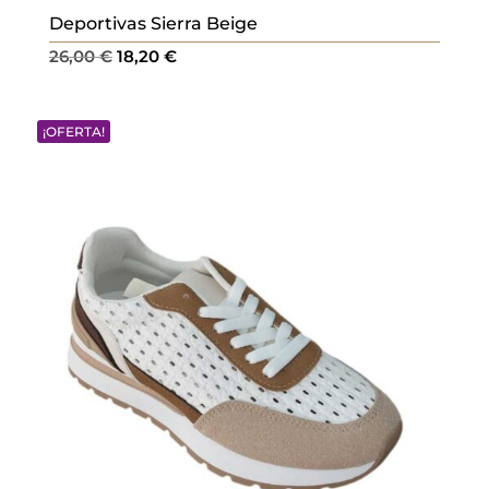
Deportivas Sierra Beige
El
El
26,00
€
18,20
€
precio
precio
original
actual
¡OFERTA!
era:
es:
26,00 €.
18,20 €.