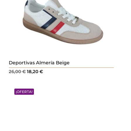
Deportivas Almería Beige
El
El
26,00
€
18,20
€
precio
precio
original
actual
¡OFERTA!
era:
es:
26,00 €.
18,20 €.