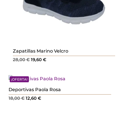
Zapatillas Marino Velcro
El
El
28,00
€
19,60
€
precio
precio
original
actual
¡OFERTA!
era:
es:
28,00 €.
19,60 €.
Deportivas Paola Rosa
El
El
18,00
€
12,60
€
precio
precio
original
actual
era:
es:
18,00 €.
12,60 €.