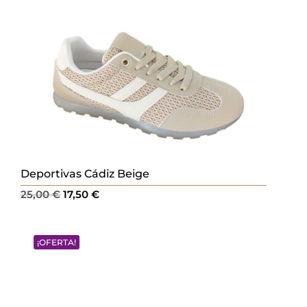
Deportivas Cádiz Beige
El
El
25,00
€
17,50
€
precio
precio
original
actual
¡OFERTA!
era:
es:
25,00 €.
17,50 €.