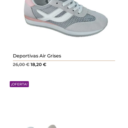
Deportivas Air Grises
El
El
26,00
€
18,20
€
precio
precio
original
actual
¡OFERTA!
era:
es:
26,00 €.
18,20 €.