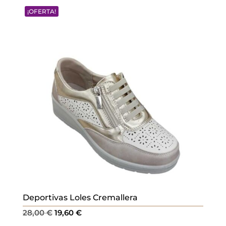
original
actual
¡OFERTA!
era:
es:
28,00 €.
19,60 €.
Deportivas Loles Cremallera
El
El
28,00
€
19,60
€
precio
precio