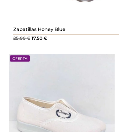
Zapatillas Honey Blue
El
El
25,00
€
17,50
€
precio
precio
original
actual
¡OFERTA!
era:
es:
25,00 €.
17,50 €.