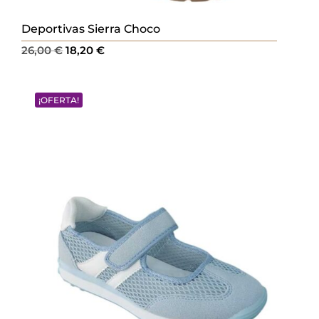
Deportivas Sierra Choco
El
El
26,00
€
18,20
€
precio
precio
original
actual
¡OFERTA!
era:
es:
26,00 €.
18,20 €.