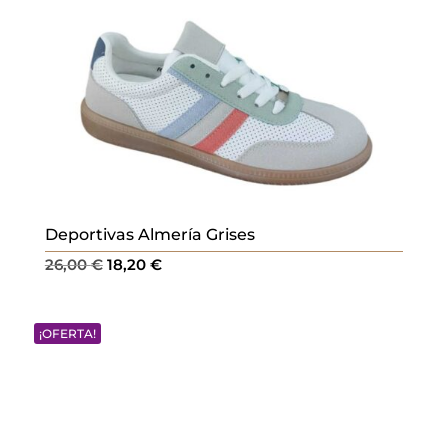
Deportivas Almería Grises
El
El
26,00
€
18,20
€
precio
precio
original
actual
¡OFERTA!
era:
es:
26,00 €.
18,20 €.