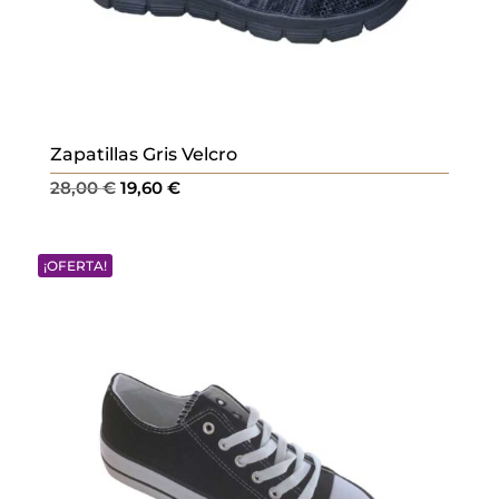
Zapatillas Gris Velcro
El
El
28,00
€
19,60
€
precio
precio
original
actual
¡OFERTA!
era:
es:
28,00 €.
19,60 €.