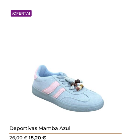
original
actual
¡OFERTA!
era:
es:
28,00 €.
19,60 €.
Deportivas Mamba Azul
El
El
26,00
€
18,20
€