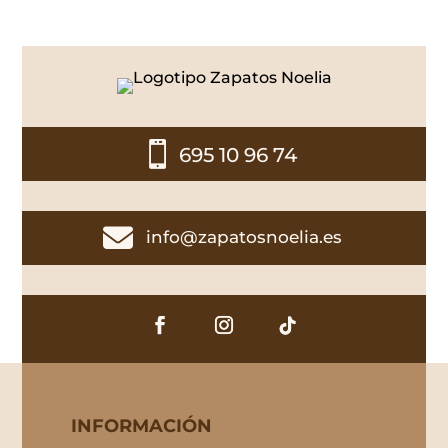

695 10 96 74

info@zapatosnoelia.es
INFORMACIÓN