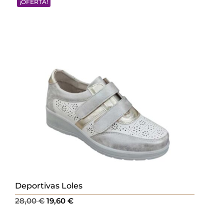
¡OFERTA!
era:
es:
28,00 €.
19,60 €.
Deportivas Loles
El
El
28,00
€
19,60
€
precio
precio