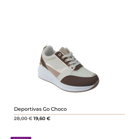
28,00 €.
19,60 €.
Deportivas Go Choco
El
El
28,00
€
19,60
€
precio
precio
original
actual