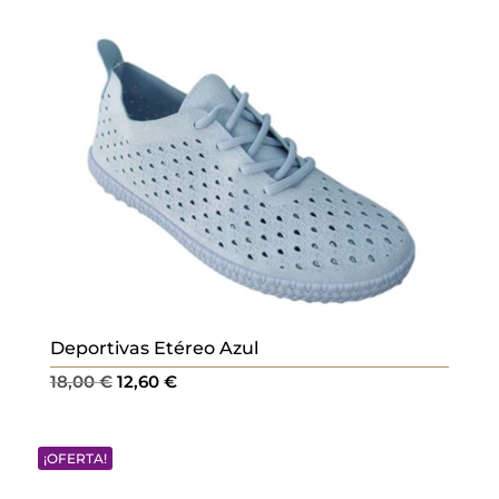
Deportivas Etéreo Azul
El
El
18,00
€
12,60
€
precio
precio
original
actual
¡OFERTA!
era:
es:
18,00 €.
12,60 €.