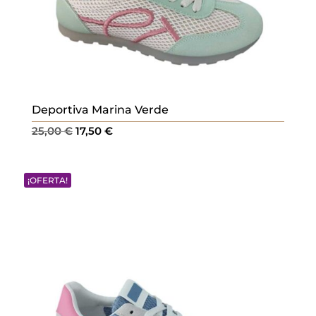
Deportiva Marina Verde
El
El
25,00
€
17,50
€
precio
precio
original
actual
¡OFERTA!
era:
es:
25,00 €.
17,50 €.