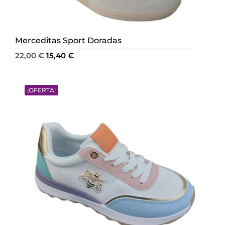
Merceditas Sport Doradas
El
El
22,00
€
15,40
€
precio
precio
original
actual
¡OFERTA!
era:
es:
22,00 €.
15,40 €.