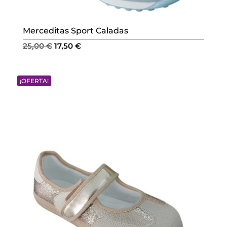
Merceditas Sport Caladas
El
El
25,00
€
17,50
€
precio
precio
original
actual
¡OFERTA!
era:
es:
25,00 €.
17,50 €.