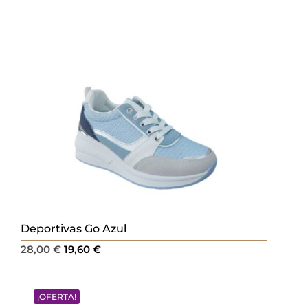
Deportivas Go Azul
El
El
28,00
€
19,60
€
precio
precio
original
actual
¡OFERTA!
era:
es: