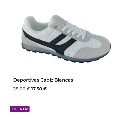
Deportivas Cádiz Blancas
El
El
25,00
€
17,50
€
precio
precio
original
actual
¡OFERTA!
era:
es:
25,00 €.
17,50 €.