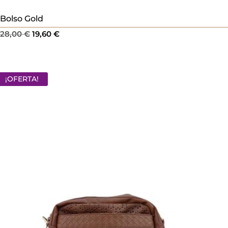
Bolso Gold
El
El
28,00
€
19,60
€
precio
precio
original
actual
era:
es:
¡OFERTA!
28,00 €.
19,60 €.