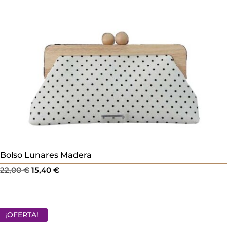
Bolso Lunares Madera
El
El
22,00
€
15,40
€
precio
precio
original
actual
era:
es:
¡OFERTA!
22,00 €.
15,40 €.