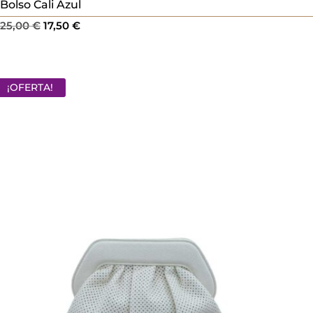
Bolso Cali Azul
El
El
25,00
€
17,50
€
precio
precio
original
actual
era:
es:
¡OFERTA!
25,00 €.
17,50 €.