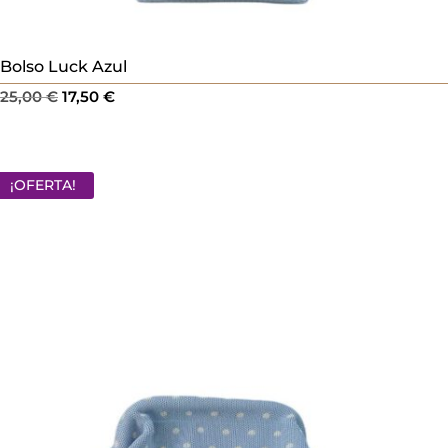
Bolso Luck Azul
El
El
25,00
€
17,50
€
precio
precio
original
actual
era:
es:
¡OFERTA!
25,00 €.
17,50 €.