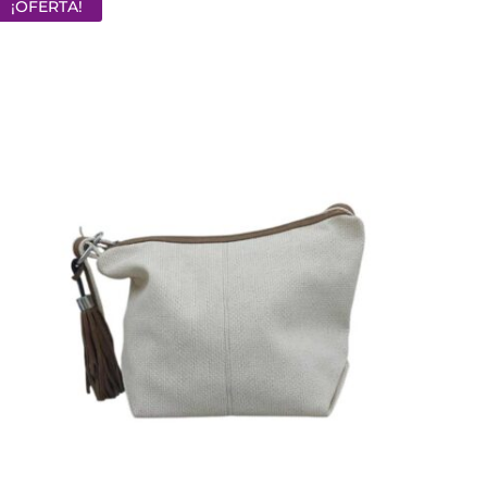
¡OFERTA!
22,00 €.
15,40 €.