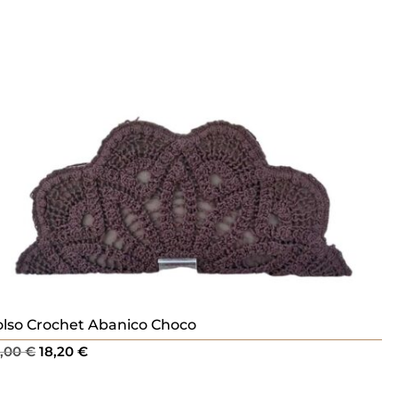
lso Crochet Abanico Choco
El
El
6,00
€
18,20
€
precio
precio
original
actual