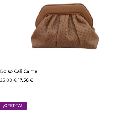
Bolso Cali Camel
El
El
25,00
€
17,50
€
precio
precio
original
actual
era:
es:
¡OFERTA!
25,00 €.
17,50 €.