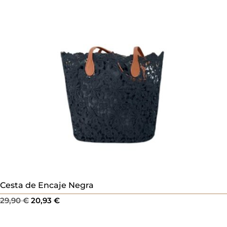
Cesta de Encaje Negra
El
El
29,90
€
20,93
€
precio
precio
original
actual