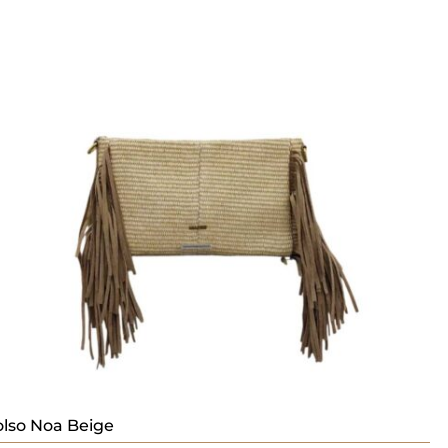
lso Noa Beige