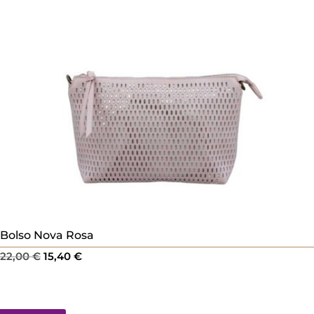
Bolso Nova Rosa
El
El
22,00
€
15,40
€
precio
precio
original
actual
era:
es: