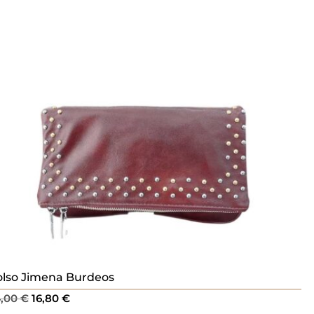
olso Jimena Burdeos
El
El
4,00
€
16,80
€