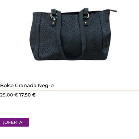
Bolso Granada Negro
El
El
25,00
€
17,50
€
precio
precio
original
actual
era:
es:
¡OFERTA!
25,00 €.
17,50 €.