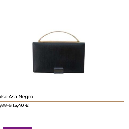
lso Asa Negro
El
El
2,00
€
15,40
€
precio
precio
original
actual
era:
es: