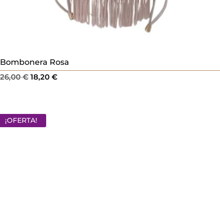
Bombonera Rosa
El
El
26,00
€
18,20
€
precio
precio
original
actual
era:
es:
¡OFERTA!
26,00 €.
18,20 €.