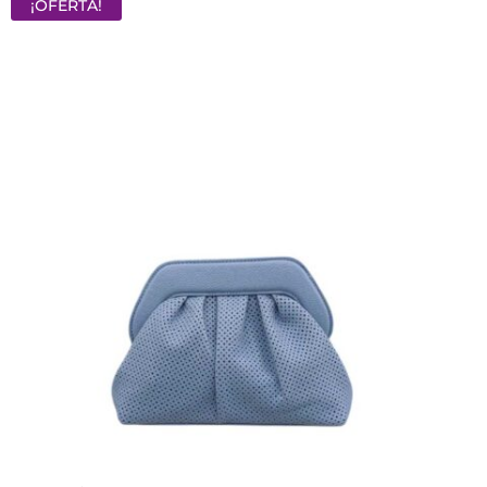
¡OFERTA!
22,00 €.
15,40 €.