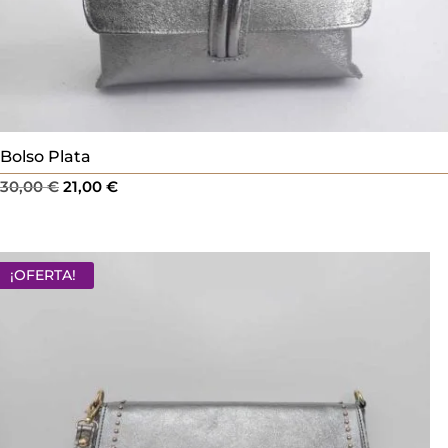
Bolso Plata
El
El
30,00
€
21,00
€
precio
precio
original
actual
era:
es:
¡OFERTA!
30,00 €.
21,00 €.