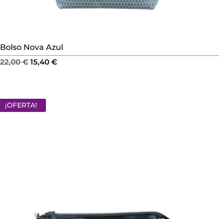
Bolso Nova Azul
El
El
22,00
€
15,40
€
precio
precio
original
actual
era:
es:
¡OFERTA!
22,00 €.
15,40 €.