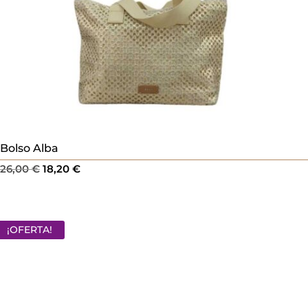
Bolso Alba
El
El
26,00
€
18,20
€
precio
precio
original
actual
era:
es:
¡OFERTA!
26,00 €.
18,20 €.