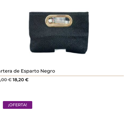
rtera de Esparto Negro
El
El
6,00
€
18,20
€
precio
precio
original
actual
era:
es:
¡OFERTA!
26,00 €.
18,20 €.