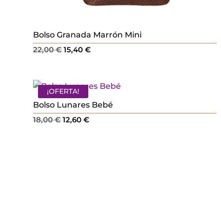
Bolso Granada Marrón Mini
El
El
22,00
€
15,40
€
precio
precio
original
actual
era:
es:
¡OFERTA!
22,00 €.
15,40 €.
Bolso Lunares Bebé
El
El
18,00
€
12,60
€
precio
precio
original
actual
era:
es:
18,00 €.
12,60 €.