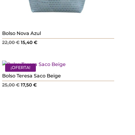
Bolso Nova Azul
El
El
22,00
€
15,40
€
precio
precio
original
actual
era:
es:
¡OFERTA!
22,00 €.
15,40 €.
Bolso Teresa Saco Beige
El
El
25,00
€
17,50
€
precio
precio
original
actual
era:
es:
25,00 €.
17,50 €.