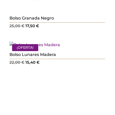
Bolso Granada Negro
El
El
25,00
€
17,50
€
precio
precio
original
actual
era:
es:
¡OFERTA!
25,00 €.
17,50 €.
Bolso Lunares Madera
El
El
22,00
€
15,40
€
precio
precio
original
actual
era:
es:
22,00 €.
15,40 €.