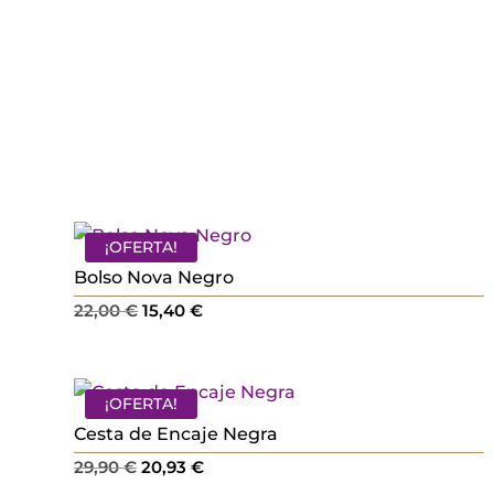
¡OFERTA!
Bolso Nova Negro
El
El
22,00
€
15,40
€
precio
precio
original
actual
era:
es:
¡OFERTA!
22,00 €.
15,40 €.
Cesta de Encaje Negra
El
El
29,90
€
20,93
€