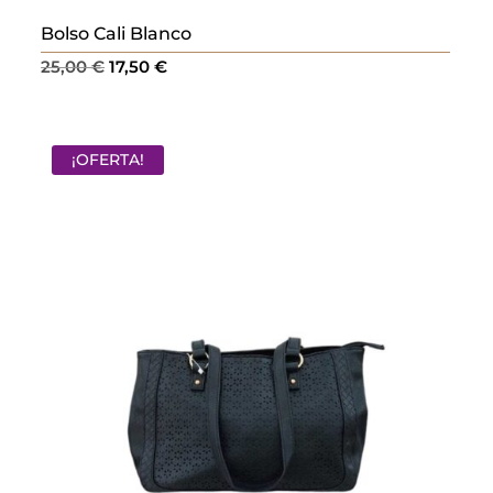
Bolso Cali Blanco
El
El
25,00
€
17,50
€
precio
precio
original
actual
era:
es:
¡OFERTA!
25,00 €.
17,50 €.