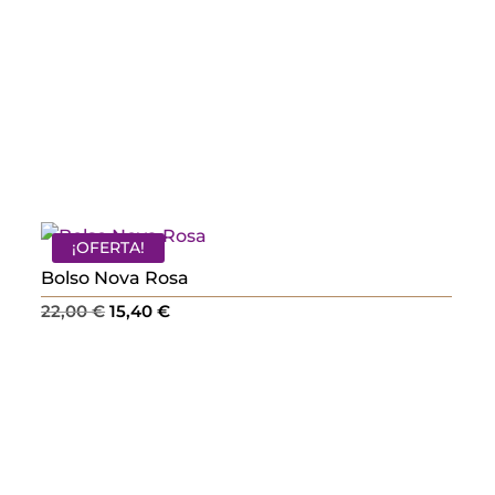
¡OFERTA!
Bolso Nova Rosa
El
El
22,00
€
15,40
€
precio
precio
original
actual
era:
es:
22,00 €.
15,40 €.