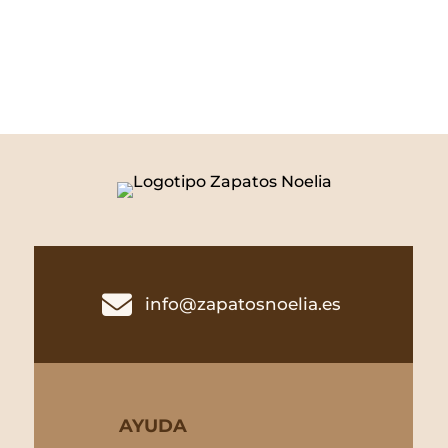

info@zapatosnoelia.es
AYUDA