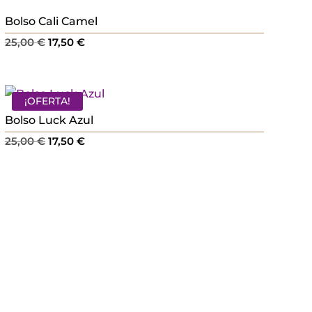
Bolso Cali Camel
El
El
25,00
€
17,50
€
precio
precio
original
actual
era:
es:
¡OFERTA!
25,00 €.
17,50 €.
Bolso Luck Azul
El
El
25,00
€
17,50
€
precio
precio
original
actual
era:
es:
25,00 €.
17,50 €.