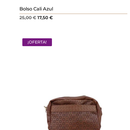
Bolso Cali Azul
El
El
25,00
€
17,50
€
precio
precio
original
actual
era:
es:
¡OFERTA!
25,00 €.
17,50 €.