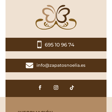

695 10 96 74

info@zapatosnoelia.es