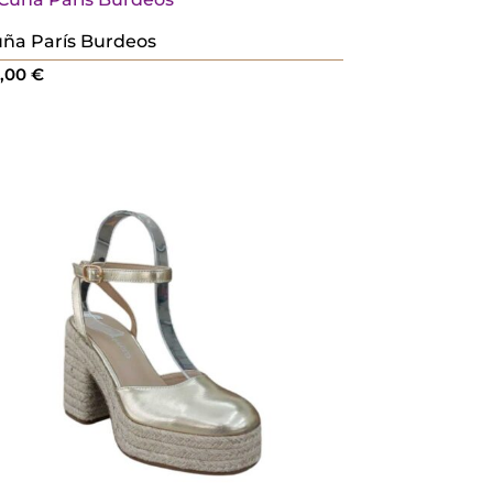
ña París Burdeos
4,00
€