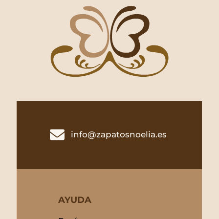

info@zapatosnoelia.es
AYUDA