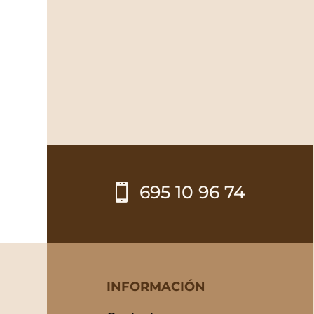

695 10 96 74
INFORMACIÓN