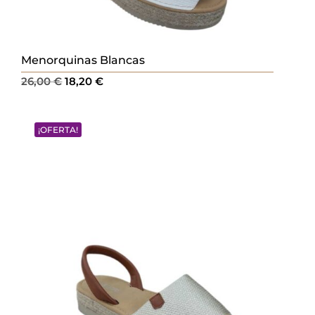
Menorquinas Blancas
El
El
26,00
€
18,20
€
precio
precio
original
actual
¡OFERTA!
era:
es:
26,00 €.
18,20 €.