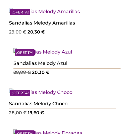
original
actual
¡OFERTA!
era:
es:
34,00 €.
23,80 €.
Sandalias Melody Amarillas
El
El
29,00
€
20,30
€
precio
precio
original
actual
¡OFERTA!
era:
es:
29,00 €.
20,30 €.
Sandalias Melody Azul
El
El
29,00
€
20,30
€
precio
precio
original
actual
¡OFERTA!
era:
es:
29,00 €.
20,30 €.
Sandalias Melody Choco
El
El
28,00
€
19,60
€
precio
precio
original
actual
¡OFERTA!