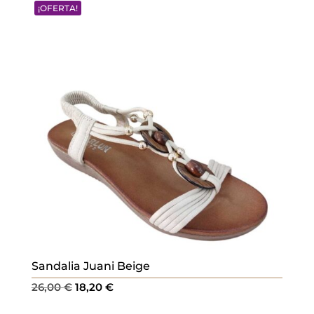
¡OFERTA!
era:
es:
26,00 €.
18,20 €.
Sandalia Juani Beige
El
El
26,00
€
18,20
€
precio
precio