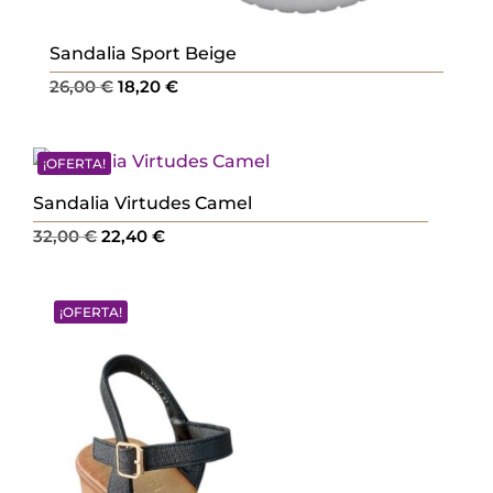
Sandalia Sport Beige
El
El
26,00
€
18,20
€
precio
precio
original
actual
¡OFERTA!
era:
es:
26,00 €.
18,20 €.
Sandalia Virtudes Camel
El
El
32,00
€
22,40
€
precio
precio
original
actual
¡OFERTA!
era:
es:
32,00 €.
22,40 €.