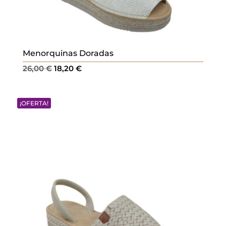
Menorquinas Doradas
El
El
26,00
€
18,20
€
precio
precio
original
actual
¡OFERTA!
era:
es:
26,00 €.
18,20 €.