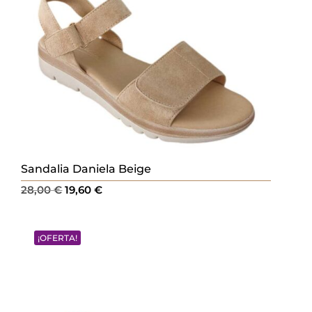
Sandalia Daniela Beige
El
El
28,00
€
19,60
€
precio
precio
original
actual
¡OFERTA!
era:
es:
28,00 €.
19,60 €.