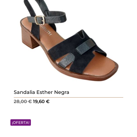
Sandalia Esther Negra
El
El
28,00
€
19,60
€
precio
precio
original
actual
¡OFERTA!
era:
es:
28,00 €.
19,60 €.