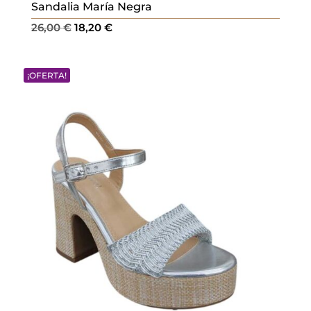
Sandalia María Negra
El
El
26,00
€
18,20
€
precio
precio
original
actual
¡OFERTA!
era:
es:
26,00 €.
18,20 €.