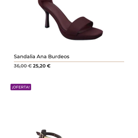
Sandalia Ana Burdeos
El
El
36,00
€
25,20
€
precio
precio
original
actual
¡OFERTA!
era:
es:
36,00 €.
25,20 €.