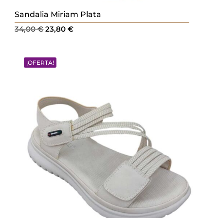
Sandalia Miriam Plata
El
El
34,00
€
23,80
€
precio
precio
original
actual
¡OFERTA!
era:
es:
34,00 €.
23,80 €.