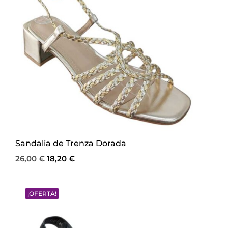
Sandalia de Trenza Dorada
El
El
26,00
€
18,20
€
precio
precio
original
actual
¡OFERTA!
era:
es:
26,00 €.
18,20 €.