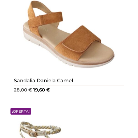
Sandalia Daniela Camel
El
El
28,00
€
19,60
€
precio
precio
original
actual
¡OFERTA!
era:
es:
28,00 €.
19,60 €.