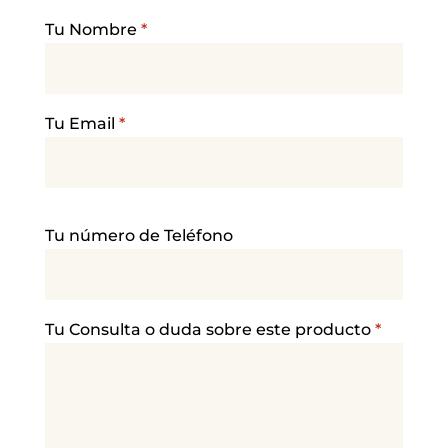
Tu Nombre
*
Tu Email
*
P
Tu número de Teléfono
o
r
f
a
Tu Consulta o duda sobre este producto
*
v
o
r
,