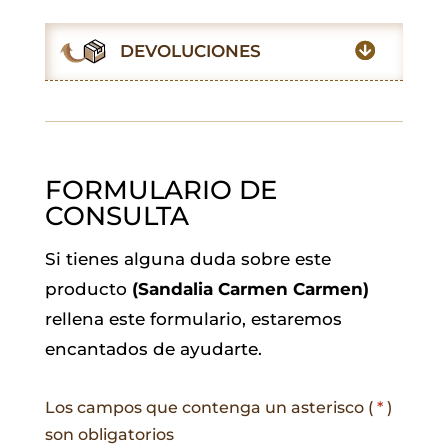
o
A
e
d
r
o
p
r
I
a
DEVOLUCIONES
k
p
n
m
FORMULARIO DE
CONSULTA
Si tienes alguna duda sobre este
producto
(Sandalia Carmen Carmen)
rellena este formulario, estaremos
encantados de ayudarte.
Los campos que contenga un asterisco (
*
)
son obligatorios