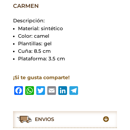
CARMEN
Descripción:
Material: sintético
Color: camel
Plantillas: gel
Cuña: 8.5 cm
Plataforma: 3.5 cm
¡Si te gusta comparte!
F
W
T
E
L
T
a
h
w
m
i
e
c
a
i
a
n
l
e
t
t
i
k
e
ENVIOS
b
s
t
l
e
g