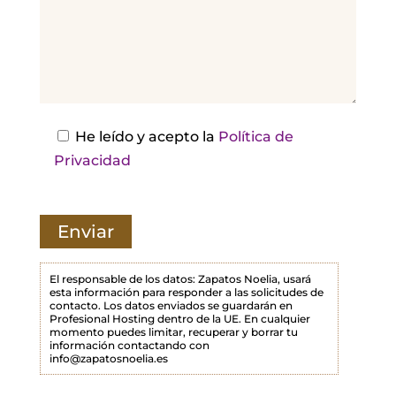
d
e
j
a
e
s
He leído y acepto la
Política de
t
Privacidad
e
c
a
m
p
El responsable de los datos: Zapatos Noelia, usará
esta información para responder a las solicitudes de
o
contacto. Los datos enviados se guardarán en
Profesional Hosting dentro de la UE. En cualquier
v
momento puedes limitar, recuperar y borrar tu
a
información contactando con
info@zapatosnoelia.es
c
í