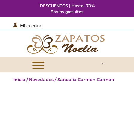
DESCUENTOS | Hasta -70%
Envíos gratuitos

Mi cuenta
Inicio
/
Novedades
/ Sandalia Carmen Carmen