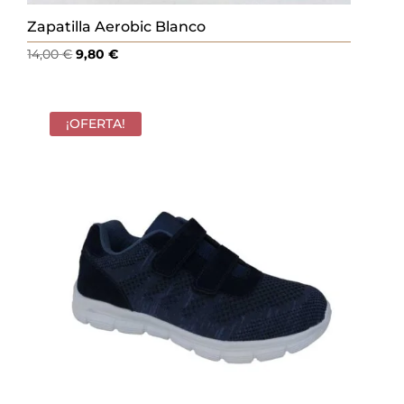
Zapatilla Aerobic Blanco
El
El
14,00
€
9,80
€
precio
precio
original
actual
era:
es:
¡OFERTA!
14,00 €.
9,80 €.