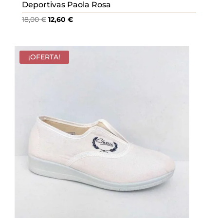
Deportivas Paola Rosa
El
El
18,00
€
12,60
€
precio
precio
original
actual
era:
es:
¡OFERTA!
18,00 €.
12,60 €.