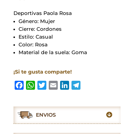
Deportivas Paola Rosa
Género: Mujer
Cierre: Cordones
Estilo: Casual
Color: Rosa
Material de la suela: Goma
¡Si te gusta comparte!
F
W
T
E
L
T
a
h
w
m
i
e
c
a
i
a
n
l
e
t
t
i
k
e
ENVIOS
b
s
t
l
e
g
o
A
e
d
r