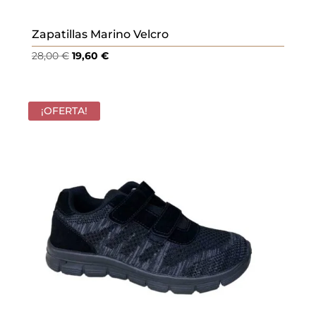
Zapatillas Marino Velcro
El
El
28,00
€
19,60
€
precio
precio
original
actual
era:
es:
¡OFERTA!
28,00 €.
19,60 €.