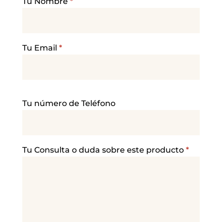
Tu Nombre
*
Tu Email
*
P
Tu número de Teléfono
o
r
f
a
Tu Consulta o duda sobre este producto
*
v
o
r
,
d