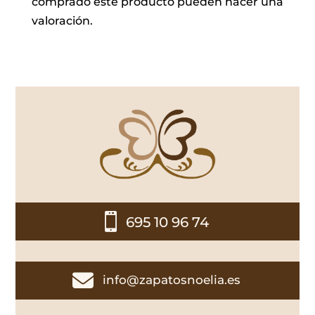
comprado este producto pueden hacer una
valoración.

695 10 96 74

info@zapatosnoelia.es