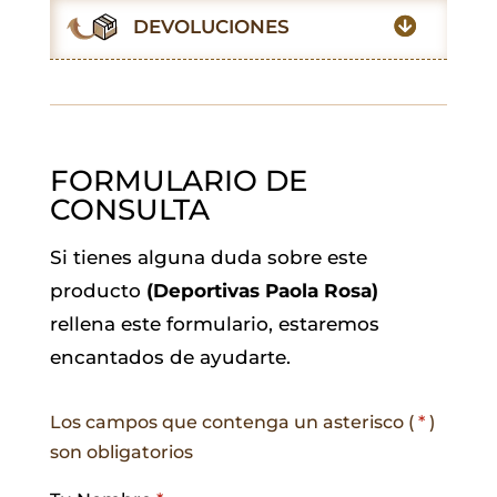
o
p
r
I
a
DEVOLUCIONES
k
p
n
m
FORMULARIO DE
CONSULTA
Si tienes alguna duda sobre este
producto
(Deportivas Paola Rosa)
rellena este formulario, estaremos
encantados de ayudarte.
Los campos que contenga un asterisco (
*
)
son obligatorios