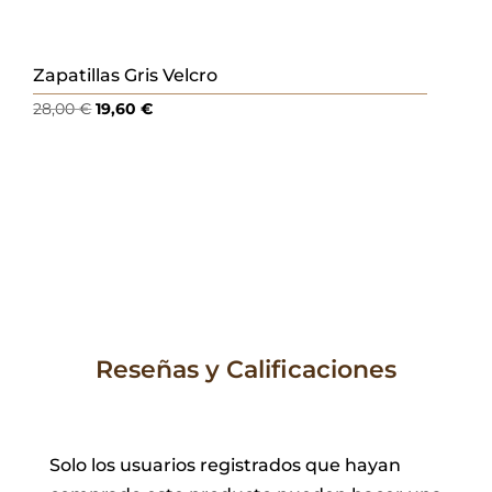
Zapatillas Gris Velcro
El
El
28,00
€
19,60
€
precio
precio
original
actual
era:
es:
28,00 €.
19,60 €.
Reseñas y Calificaciones
Solo los usuarios registrados que hayan