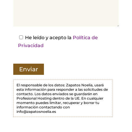
e
j
a
e
s
He leído y acepto la
Política de
t
Privacidad
e
c
a
m
p
El responsable de los datos: Zapatos Noelia, usará
esta información para responder a las solicitudes de
o
contacto. Los datos enviados se guardarán en
Profesional Hosting dentro de la UE. En cualquier
v
momento puedes limitar, recuperar y borrar tu
a
información contactando con
info@zapatosnoelia.es
c
í
o