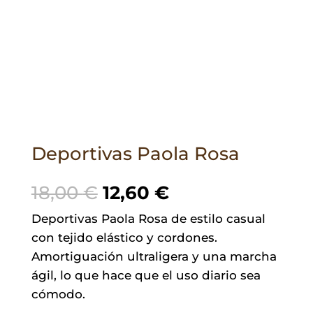
Deportivas Paola Rosa
El
El
18,00
€
12,60
€
precio
precio
Deportivas Paola Rosa de estilo casual
original
actual
con tejido elástico y cordones.
era:
es:
Amortiguación ultraligera y una marcha
18,00 €.
12,60 €.
ágil, lo que hace que el uso diario sea
cómodo.