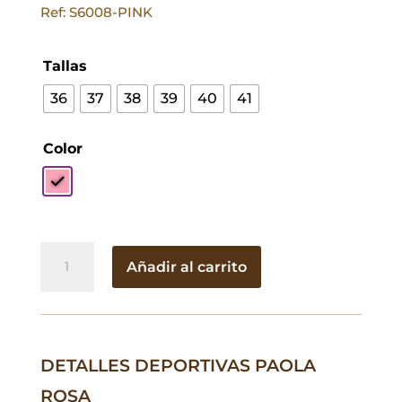
Ref: S6008-PINK
Tallas
36
37
38
39
40
41
Color
Deportivas
Añadir al carrito
Paola
Rosa
cantidad
DETALLES DEPORTIVAS PAOLA
ROSA