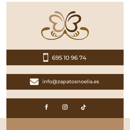

695 10 96 74

info@zapatosnoelia.es