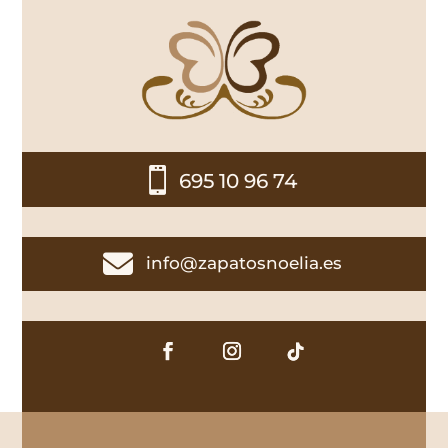

695 10 96 74

info@zapatosnoelia.es