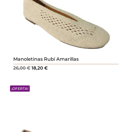
Manoletinas Rubí Amarillas
El
El
26,00
€
18,20
€
precio
precio
original
actual
¡OFERTA!
era:
es:
26,00 €.
18,20 €.