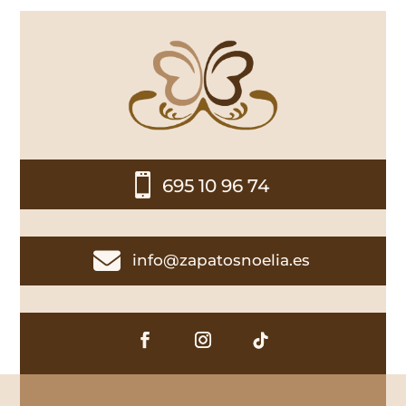

695 10 96 74

info@zapatosnoelia.es