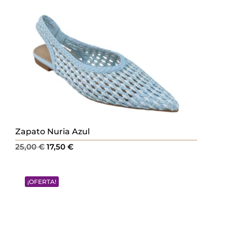
Zapato Nuria Azul
El
El
25,00
€
17,50
€
precio
precio
original
actual
¡OFERTA!
era:
es:
25,00 €.
17,50 €.