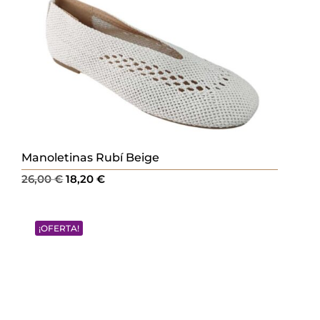
Manoletinas Rubí Beige
El
El
26,00
€
18,20
€
precio
precio
original
actual
¡OFERTA!
era:
es:
26,00 €.
18,20 €.