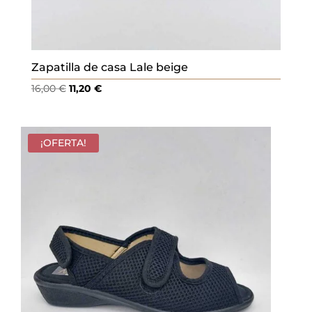
Zapatilla de casa Lale beige
El
El
16,00
€
11,20
€
precio
precio
original
actual
era:
es:
¡OFERTA!
16,00 €.
11,20 €.