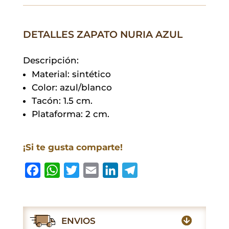
cantidad
DETALLES ZAPATO NURIA AZUL
Descripción:
Material: sintético
Color: azul/blanco
Tacón: 1.5 cm.
Plataforma: 2 cm.
¡Si te gusta comparte!
F
W
T
E
L
T
a
h
w
m
i
e
c
a
i
a
n
l
e
t
t
i
k
e
ENVIOS