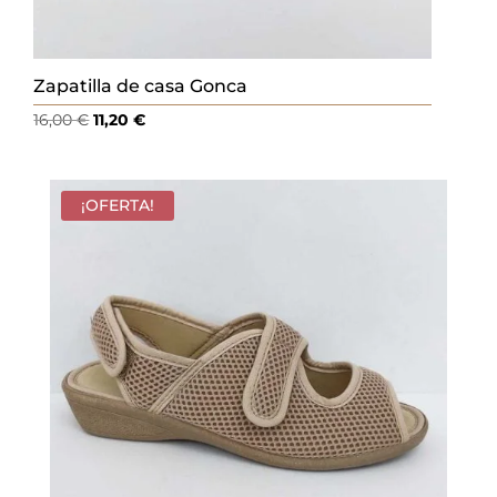
Zapatilla de casa Gonca
El
El
16,00
€
11,20
€
precio
precio
original
actual
era:
es:
¡OFERTA!
16,00 €.
11,20 €.