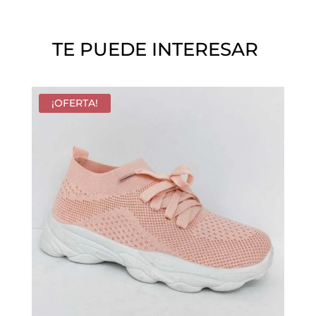
í
o
TE PUEDE INTERESAR
.
¡OFERTA!