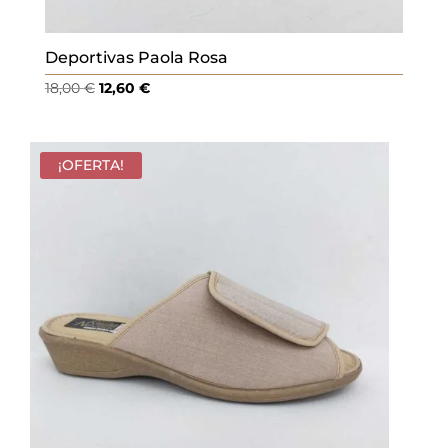
Deportivas Paola Rosa
El
El
18,00
€
12,60
€
precio
precio
original
actual
era:
es:
¡OFERTA!
18,00 €.
12,60 €.