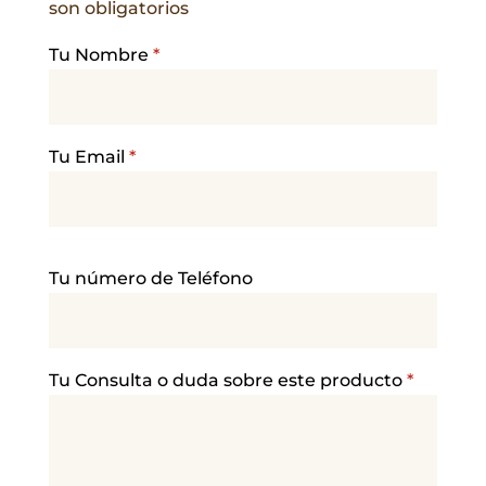
son obligatorios
Tu Nombre
*
Tu Email
*
P
Tu número de Teléfono
o
r
f
a
Tu Consulta o duda sobre este producto
*
v
o
r