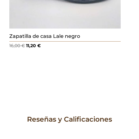
Zapatilla de casa Lale negro
El
El
16,00
€
11,20
€
precio
precio
original
actual
era:
es:
16,00 €.
11,20 €.
Reseñas y Calificaciones