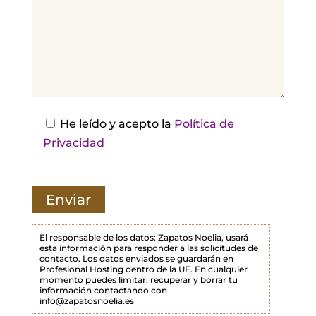
,
d
e
j
a
e
s
He leído y acepto la
Política de
t
Privacidad
e
c
a
m
p
El responsable de los datos: Zapatos Noelia, usará
esta información para responder a las solicitudes de
o
contacto. Los datos enviados se guardarán en
Profesional Hosting dentro de la UE. En cualquier
v
momento puedes limitar, recuperar y borrar tu
a
información contactando con
info@zapatosnoelia.es
c