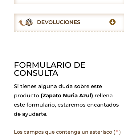
b
s
t
l
e
g
o
A
e
d
r
o
p
r
I
a
DEVOLUCIONES
k
p
n
m
FORMULARIO DE
CONSULTA
Si tienes alguna duda sobre este
producto
(Zapato Nuria Azul)
rellena
este formulario, estaremos encantados
de ayudarte.
Los campos que contenga un asterisco (
*
)