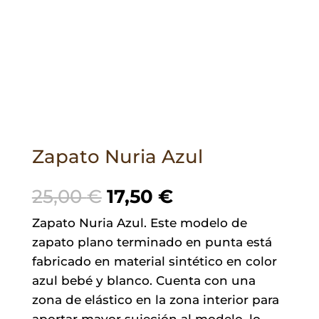
Zapato Nuria Azul
El
El
25,00
€
17,50
€
precio
precio
Zapato Nuria Azul. Este modelo de
original
actual
zapato plano terminado en punta está
era:
es:
fabricado en material sintético en color
25,00 €.
17,50 €.
azul bebé y blanco. Cuenta con una
zona de elástico en la zona interior para
aportar mayor sujeción al modelo, lo