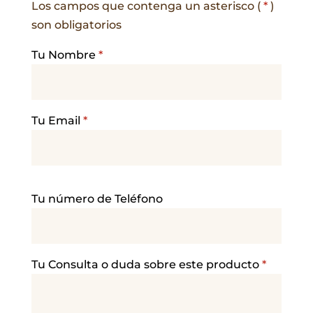
Los campos que contenga un asterisco (
*
)
son obligatorios
Tu Nombre
*
Tu Email
*
P
Tu número de Teléfono
o
r
f
a
Tu Consulta o duda sobre este producto
*
v
o