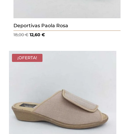
Deportivas Paola Rosa
El
El
18,00
€
12,60
€
precio
precio
original
actual
era:
es:
¡OFERTA!
18,00 €.
12,60 €.