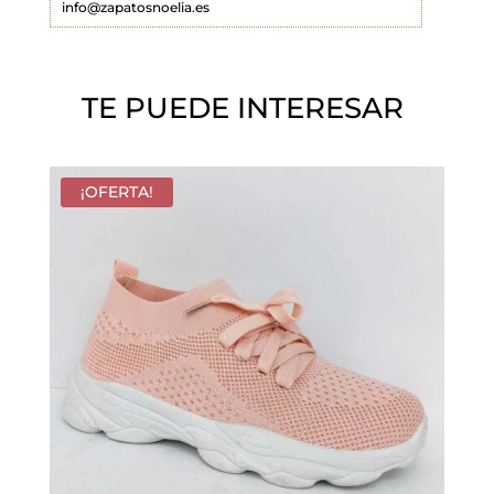
info@zapatosnoelia.es
c
í
o
TE PUEDE INTERESAR
.
¡OFERTA!