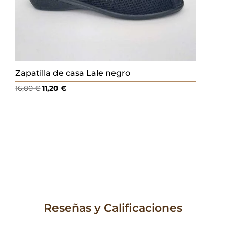
Zapatilla de casa Lale negro
El
El
16,00
€
11,20
€
precio
precio
original
actual
era:
es:
16,00 €.
11,20 €.
Reseñas y Calificaciones