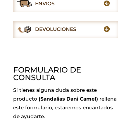
e
t
t
i
k
e
ENVIOS
b
s
t
l
e
g
o
A
e
d
r
o
p
r
I
a
DEVOLUCIONES
k
p
n
m
FORMULARIO DE
CONSULTA
Si tienes alguna duda sobre este
producto
(Sandalias Dani Camel)
rellena
este formulario, estaremos encantados
de ayudarte.