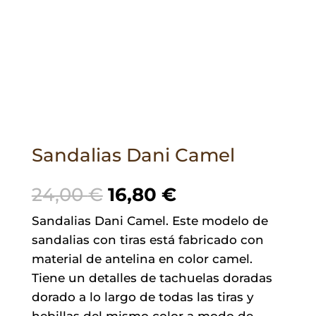
Sandalias Dani Camel
El
El
24,00
€
16,80
€
precio
precio
Sandalias Dani Camel. Este modelo de
original
actual
sandalias con tiras está fabricado con
era:
es:
material de antelina en color camel.
24,00 €.
16,80 €.
Tiene un detalles de tachuelas doradas
dorado a lo largo de todas las tiras y
hebillas del mismo color a modo de