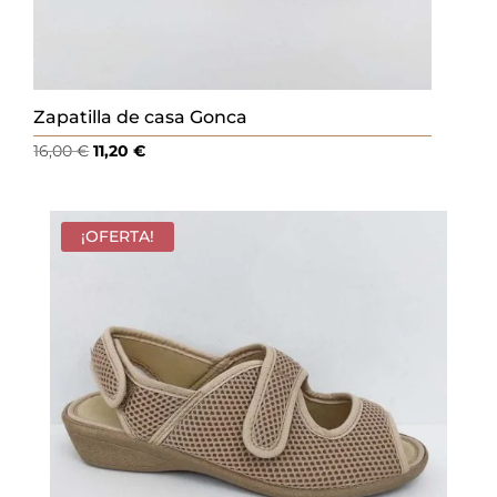
Zapatilla de casa Gonca
El
El
16,00
€
11,20
€
precio
precio
original
actual
era:
es:
¡OFERTA!
16,00 €.
11,20 €.