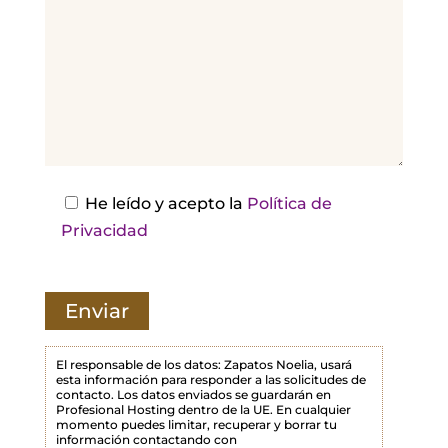
r
,
d
e
j
a
e
s
He leído y acepto la
Política de
t
Privacidad
e
c
a
m
p
El responsable de los datos: Zapatos Noelia, usará
esta información para responder a las solicitudes de
o
contacto. Los datos enviados se guardarán en
Profesional Hosting dentro de la UE. En cualquier
v
momento puedes limitar, recuperar y borrar tu
a
información contactando con