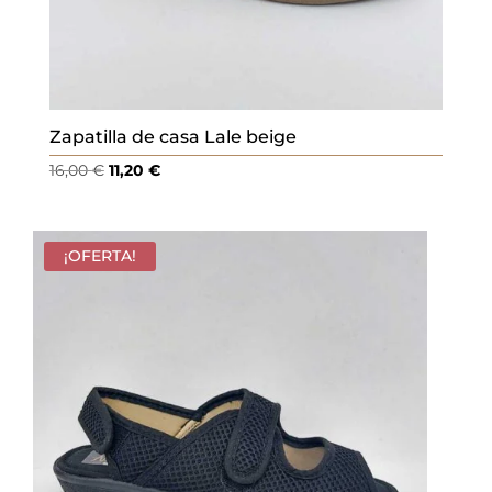
Zapatilla de casa Lale beige
El
El
16,00
€
11,20
€
precio
precio
original
actual
era:
es:
¡OFERTA!
16,00 €.
11,20 €.