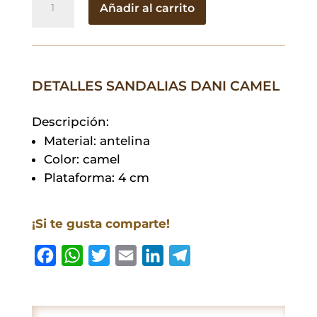
Añadir al carrito
Dani
Camel
cantidad
DETALLES SANDALIAS DANI CAMEL
Descripción:
Material: antelina
Color: camel
Plataforma: 4 cm
¡Si te gusta comparte!
F
W
T
E
L
T
a
h
w
m
i
e
c
a
i
a
n
l