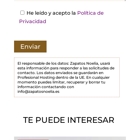
e
s
He leído y acepto la
Política de
t
Privacidad
e
c
a
m
p
El responsable de los datos: Zapatos Noelia, usará
esta información para responder a las solicitudes de
o
contacto. Los datos enviados se guardarán en
Profesional Hosting dentro de la UE. En cualquier
v
momento puedes limitar, recuperar y borrar tu
a
información contactando con
info@zapatosnoelia.es
c
í
o
TE PUEDE INTERESAR
.