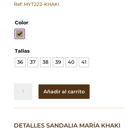
Ref: MYT222-KHAKI
Color
Tallas
36
37
38
39
40
41
Sandalia
Añadir al carrito
María
Khaki
cantidad
DETALLES SANDALIA MARÍA KHAKI