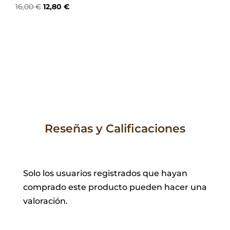
El
El
16,00
€
12,80
€
precio
precio
original
actual
era:
es:
16,00 €.
12,80 €.
Reseñas y Calificaciones
Solo los usuarios registrados que hayan
comprado este producto pueden hacer una
valoración.