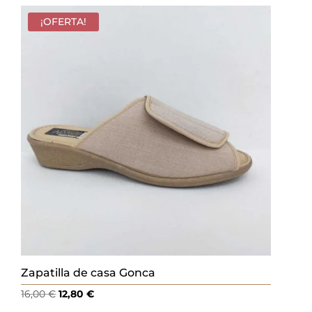
original
actual
era:
es:
¡OFERTA!
18,00 €.
14,40 €.
Zapatilla de casa Gonca
El
El
16,00
€
12,80
€
precio
precio