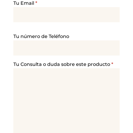
Tu Email
*
P
Tu número de Teléfono
o
r
f
a
Tu Consulta o duda sobre este producto
*
v
o
r
,
d
e
j
a