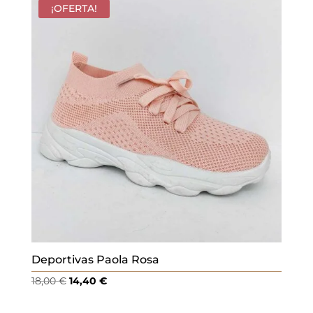
¡OFERTA!
Deportivas Paola Rosa
El
El
18,00
€
14,40
€
precio
precio