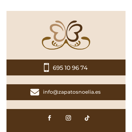

695 10 96 74

info@zapatosnoelia.es