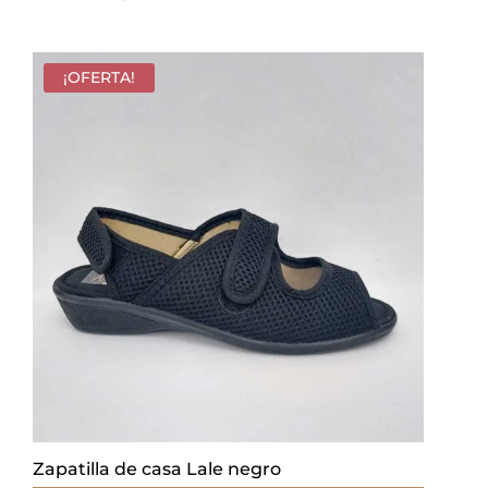
precio
precio
original
actual
era:
es:
¡OFERTA!
16,00 €.
12,80 €.
Zapatilla de casa Lale negro