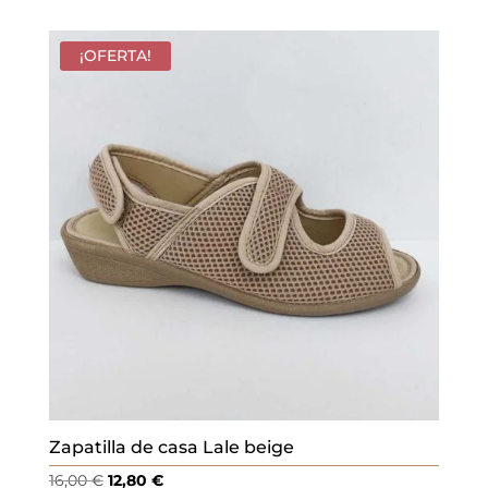
original
actual
era:
es:
¡OFERTA!
16,00 €.
12,80 €.
Zapatilla de casa Lale beige
El
El
16,00
€
12,80
€