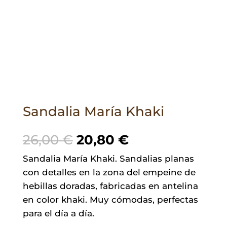
Sandalia María Khaki
El
El
26,00
€
20,80
€
precio
precio
Sandalia María Khaki. Sandalias planas
original
actual
con detalles en la zona del empeine de
era:
es:
hebillas doradas, fabricadas en antelina
26,00 €.
20,80 €.
en color khaki. Muy cómodas, perfectas
para el día a día.