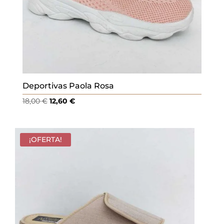
Deportivas Paola Rosa
El
El
18,00
€
12,60
€
precio
precio
original
actual
era:
es:
¡OFERTA!
18,00 €.
12,60 €.