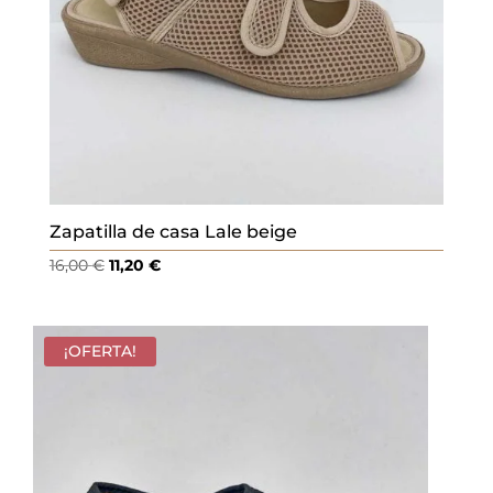
Zapatilla de casa Lale beige
El
El
16,00
€
11,20
€
precio
precio
original
actual
era:
es:
¡OFERTA!
16,00 €.
11,20 €.