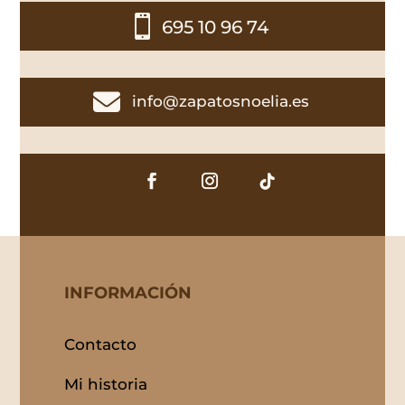

695 10 96 74

info@zapatosnoelia.es
INFORMACIÓN
Contacto
Mi historia