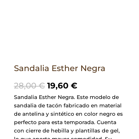
Sandalia Esther Negra
El
El
28,00
€
19,60
€
precio
precio
Sandalia Esther Negra. Este modelo de
original
actual
sandalia de tacón fabricado en material
era:
es:
de antelina y sintético en color negro es
28,00 €.
19,60 €.
perfecto para esta temporada. Cuenta
con cierre de hebilla y plantillas de gel,
lo que aporta mayor comodidad. Su