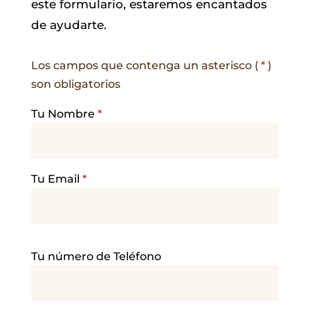
este formulario, estaremos encantados
de ayudarte.
Los campos que contenga un asterisco (
*
)
son obligatorios
Tu Nombre
*
Tu Email
*
P
Tu número de Teléfono
o
r
f