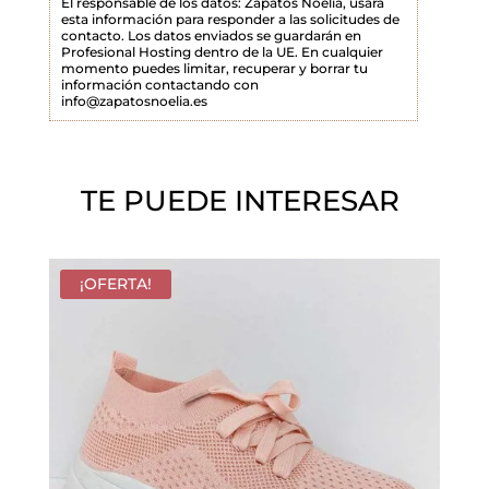
El responsable de los datos: Zapatos Noelia, usará
esta información para responder a las solicitudes de
o
contacto. Los datos enviados se guardarán en
Profesional Hosting dentro de la UE. En cualquier
v
momento puedes limitar, recuperar y borrar tu
a
información contactando con
info@zapatosnoelia.es
c
í
o
TE PUEDE INTERESAR
.
¡OFERTA!