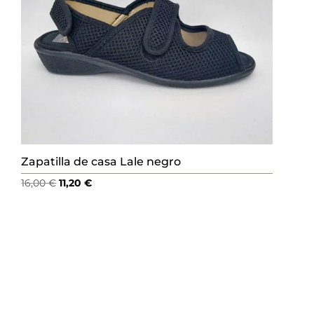
Zapatilla de casa Lale negro
El
El
16,00
€
11,20
€
precio
precio
original
actual
era:
es:
16,00 €.
11,20 €.