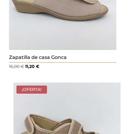
Zapatilla de casa Gonca
El
El
16,00
€
11,20
€
precio
precio
original
actual
era:
es:
¡OFERTA!
16,00 €.
11,20 €.