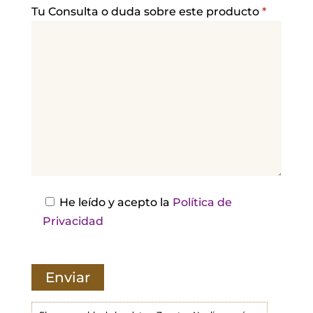
a
Tu Consulta o duda sobre este producto
*
v
o
r
,
d
e
j
a
e
s
He leído y acepto la
Política de
t
Privacidad
e
c
a
m
p