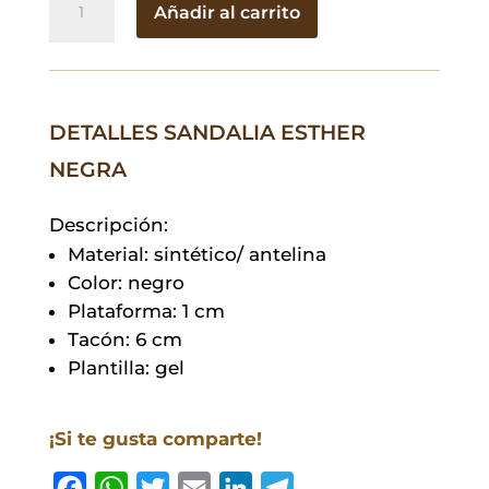
Añadir al carrito
Esther
Negra
cantidad
DETALLES SANDALIA ESTHER
NEGRA
Descripción:
Material: sintético/ antelina
Color: negro
Plataforma: 1 cm
Tacón: 6 cm
Plantilla: gel
¡Si te gusta comparte!
F
W
T
E
L
T