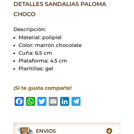
DETALLES SANDALIAS PALOMA
CHOCO
Descripción:
Material: polipiel
Color: marrón chocolate
Cuña: 6.5 cm
Plataforma: 4.5 cm
Plantillas: gel
¡Si te gusta comparte!
F
W
T
E
L
T
a
h
w
m
i
e
c
a
i
a
n
l
e
t
t
i
k
e
ENVIOS