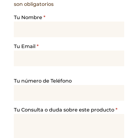
son obligatorios
Tu Nombre
*
Tu Email
*
P
Tu número de Teléfono
o
r
f
a
Tu Consulta o duda sobre este producto
*
v
o
r