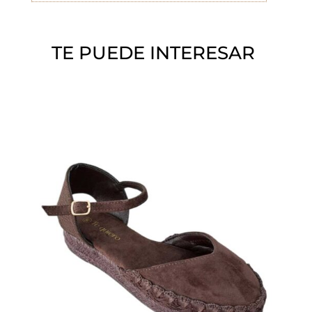
í
o
TE PUEDE INTERESAR
.