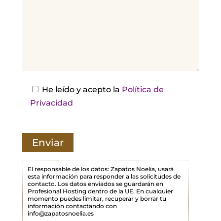
,
d
e
j
a
e
s
He leído y acepto la
Política de
t
Privacidad
e
c
a
m
p
El responsable de los datos: Zapatos Noelia, usará
esta información para responder a las solicitudes de
o
contacto. Los datos enviados se guardarán en
Profesional Hosting dentro de la UE. En cualquier
v
momento puedes limitar, recuperar y borrar tu
a
información contactando con
info@zapatosnoelia.es
c