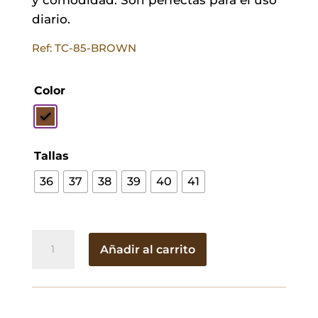
diario.
Ref: TC-85-BROWN
Color
Tallas
36
37
38
39
40
41
Sandalias
Añadir al carrito
Paloma
Choco
cantidad