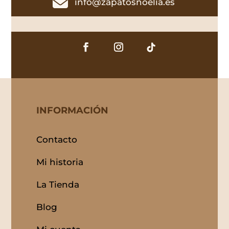

info@zapatosnoelia.es
INFORMACIÓN
Contacto
Mi historia
La Tienda
Blog