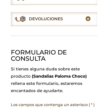
b
s
t
l
e
g
o
A
e
d
r
o
p
r
I
a
DEVOLUCIONES
k
p
n
m
FORMULARIO DE
CONSULTA
Si tienes alguna duda sobre este
producto
(Sandalias Paloma Choco)
rellena este formulario, estaremos
encantados de ayudarte.
Los campos que contenga un asterisco (
*
)