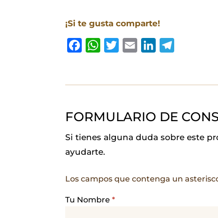
¡Si te gusta comparte!
F
W
T
E
L
T
a
h
w
m
i
e
c
a
i
a
n
l
e
t
t
i
k
e
b
s
t
l
e
g
FORMULARIO DE CONS
o
A
e
d
r
o
p
r
I
a
Si tienes alguna duda sobre este p
k
p
n
m
ayudarte.
Los campos que contenga un asterisc
Tu Nombre
*