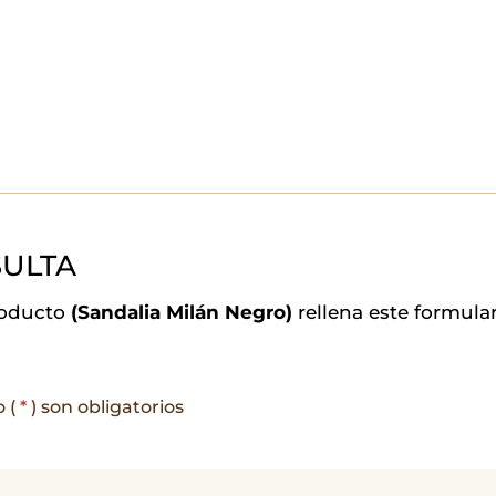
ULTA
roducto
(Sandalia Milán Negro)
rellena este formula
o (
*
) son obligatorios