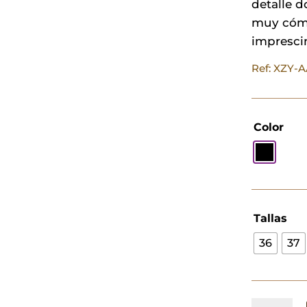
detalle d
muy cómo
imprescin
Ref: XZY-
Color
Tallas
36
37
Sandalia