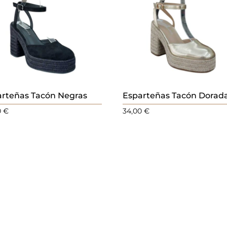
arteñas Tacón Negras
Esparteñas Tacón Dorad
0
€
34,00
€