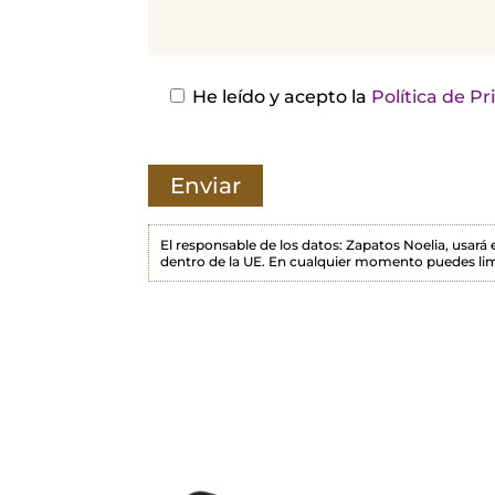
j
a
e
s
He leído y acepto la
Política de P
t
e
c
a
m
El responsable de los datos: Zapatos Noelia, usará
dentro de la UE. En cualquier momento puedes lim
p
o
v
a
c
í
o
.