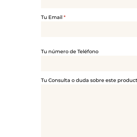
Tu Email
*
P
Tu número de Teléfono
o
r
f
a
Tu Consulta o duda sobre este produc
v
o
r
,
d
e