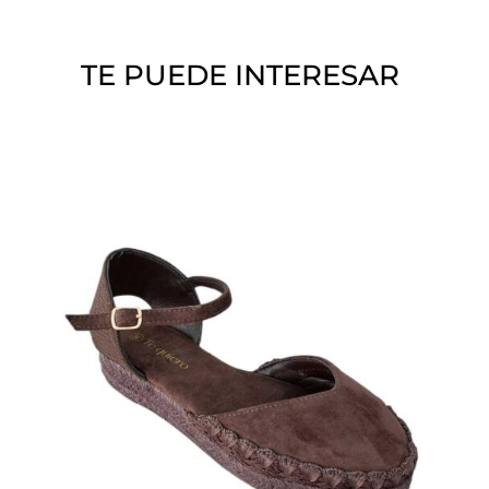
í
o
TE PUEDE INTERESAR
.