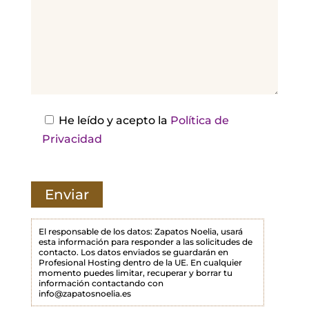
,
d
e
j
a
e
s
He leído y acepto la
Política de
t
Privacidad
e
c
a
m
p
El responsable de los datos: Zapatos Noelia, usará
esta información para responder a las solicitudes de
o
contacto. Los datos enviados se guardarán en
Profesional Hosting dentro de la UE. En cualquier
v
momento puedes limitar, recuperar y borrar tu
a
información contactando con
info@zapatosnoelia.es
c