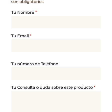
son obligatorios
Tu Nombre
*
Tu Email
*
P
Tu número de Teléfono
o
r
f
a
Tu Consulta o duda sobre este producto
*
v
o
r