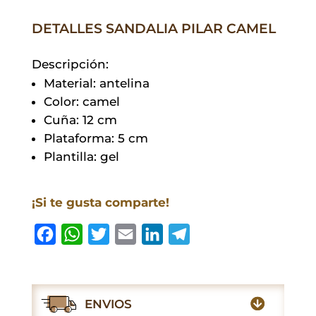
DETALLES SANDALIA PILAR CAMEL
Descripción:
Material: antelina
Color: camel
Cuña: 12 cm
Plataforma: 5 cm
Plantilla: gel
¡Si te gusta comparte!
F
W
T
E
L
T
a
h
w
m
i
e
c
a
i
a
n
l
e
t
t
i
k
e
ENVIOS