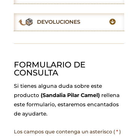
b
s
t
l
e
g
o
A
e
d
r
o
p
r
I
a
DEVOLUCIONES
k
p
n
m
FORMULARIO DE
CONSULTA
Si tienes alguna duda sobre este
producto
(Sandalia Pilar Camel)
rellena
este formulario, estaremos encantados
de ayudarte.
Los campos que contenga un asterisco (
*
)