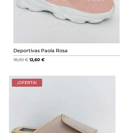
Deportivas Paola Rosa
El
El
18,00
€
12,60
€
precio
precio
original
actual
era:
es:
¡OFERTA!
18,00 €.
12,60 €.