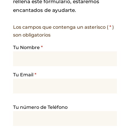
rellena este formulario, estaremos
encantados de ayudarte.
Los campos que contenga un asterisco (
*
)
son obligatorios
Tu Nombre
*
Tu Email
*
P
Tu número de Teléfono
o
r
f