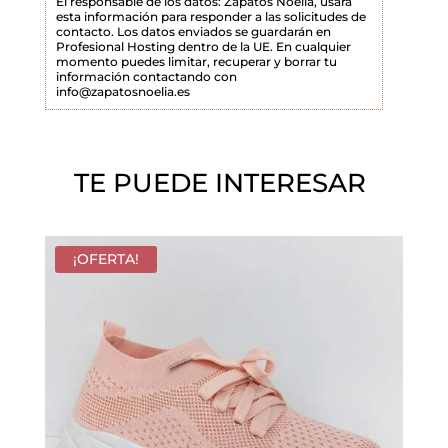
El responsable de los datos: Zapatos Noelia, usará
esta información para responder a las solicitudes de
o
contacto. Los datos enviados se guardarán en
Profesional Hosting dentro de la UE. En cualquier
v
momento puedes limitar, recuperar y borrar tu
a
información contactando con
info@zapatosnoelia.es
c
í
o
TE PUEDE INTERESAR
.
¡OFERTA!