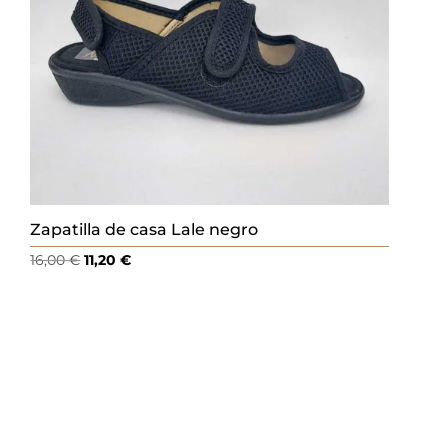
Zapatilla de casa Lale negro
El
El
16,00
€
11,20
€
precio
precio
original
actual
era:
es:
16,00 €.
11,20 €.