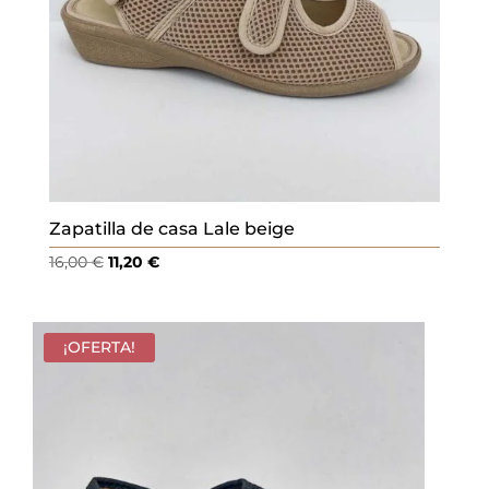
Zapatilla de casa Lale beige
El
El
16,00
€
11,20
€
precio
precio
original
actual
era:
es:
¡OFERTA!
16,00 €.
11,20 €.