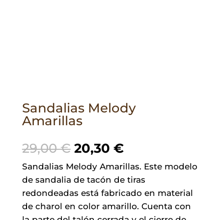
Sandalias Melody
Amarillas
El
El
29,00
€
20,30
€
precio
precio
Sandalias Melody Amarillas. Este modelo
original
actual
de sandalia de tacón de tiras
era:
es:
redondeadas está fabricado en material
29,00 €.
20,30 €.
de charol en color amarillo. Cuenta con
la parte del talón cerrada y el cierre de