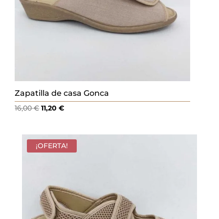
Zapatilla de casa Gonca
El
El
16,00
€
11,20
€
precio
precio
original
actual
era:
es:
¡OFERTA!
16,00 €.
11,20 €.