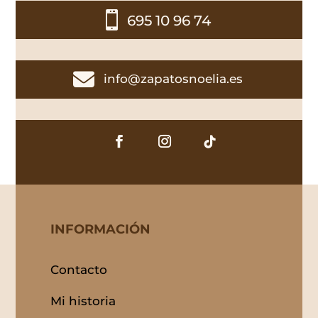

695 10 96 74

info@zapatosnoelia.es
INFORMACIÓN
Contacto
Mi historia