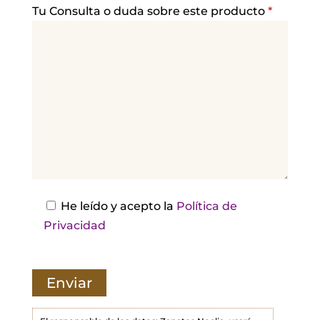
a
Tu Consulta o duda sobre este producto
*
v
o
r
,
d
e
j
a
e
s
He leído y acepto la
Política de
t
Privacidad
e
c
a
m
p