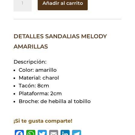
Añadir al carrito
Melody
Amarillas
cantidad
DETALLES SANDALIAS MELODY
AMARILLAS
Descripción:
Color: amarillo
Material: charol
Tacón: 8cm
Plataforma: 2cm
Broche: de hebilla al tobillo
¡Si te gusta comparte!
F
W
T
E
L
T