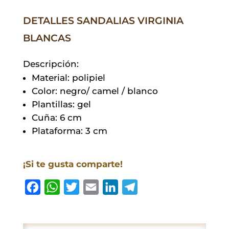
DETALLES SANDALIAS VIRGINIA
BLANCAS
Descripción:
Material: polipiel
Color: negro/ camel / blanco
Plantillas: gel
Cuña: 6 cm
Plataforma: 3 cm
¡Si te gusta comparte!
F
W
T
E
L
T
a
h
w
m
i
e
c
a
i
a
n
l