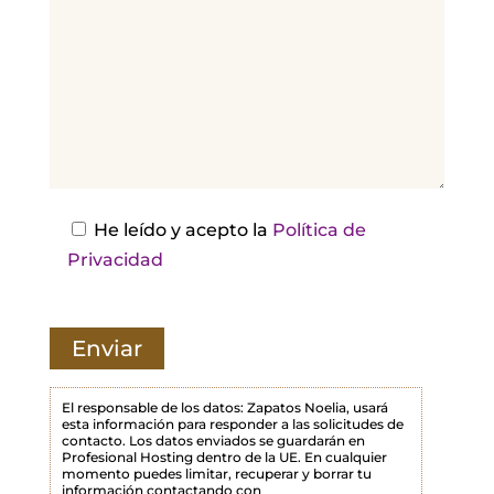
r
,
d
e
j
a
e
s
He leído y acepto la
Política de
t
Privacidad
e
c
a
m
p
El responsable de los datos: Zapatos Noelia, usará
esta información para responder a las solicitudes de
o
contacto. Los datos enviados se guardarán en
Profesional Hosting dentro de la UE. En cualquier
v
momento puedes limitar, recuperar y borrar tu
a
información contactando con