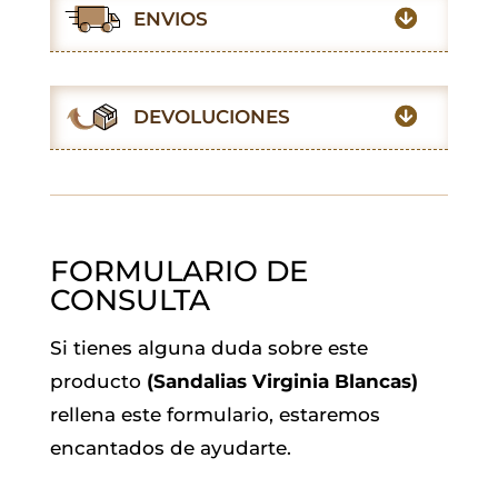
e
t
t
i
k
e
ENVIOS
b
s
t
l
e
g
o
A
e
d
r
o
p
r
I
a
DEVOLUCIONES
k
p
n
m
FORMULARIO DE
CONSULTA
Si tienes alguna duda sobre este
producto
(Sandalias Virginia Blancas)
rellena este formulario, estaremos
encantados de ayudarte.