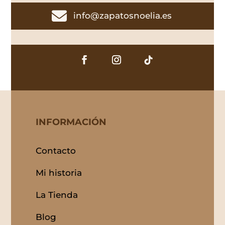

info@zapatosnoelia.es
INFORMACIÓN
Contacto
Mi historia
La Tienda
Blog