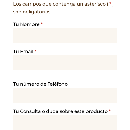
Los campos que contenga un asterisco (
*
)
son obligatorios
Tu Nombre
*
Tu Email
*
P
Tu número de Teléfono
o
r
f
a
Tu Consulta o duda sobre este producto
*
v
o