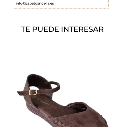
info@zapatosnoelia.es
c
í
o
TE PUEDE INTERESAR
.