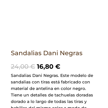
Sandalias Dani Negras
El
El
24,00
€
16,80
€
precio
precio
Sandalias Dani Negras. Este modelo de
original
actual
sandalias con tiras está fabricado con
era:
es:
material de antelina en color negro.
24,00 €.
16,80 €.
Tiene un detalles de tachuelas doradas
dorado a lo largo de todas las tiras y
hebillas del mismo color a modo de