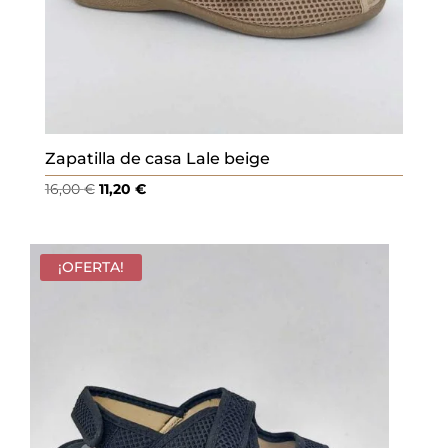
Zapatilla de casa Lale beige
El
El
16,00
€
11,20
€
precio
precio
original
actual
era:
es:
¡OFERTA!
16,00 €.
11,20 €.