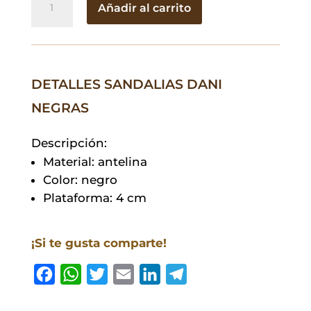
Añadir al carrito
Dani
Negras
cantidad
DETALLES SANDALIAS DANI
NEGRAS
Descripción:
Material: antelina
Color: negro
Plataforma: 4 cm
¡Si te gusta comparte!
F
W
T
E
L
T
a
h
w
m
i
e