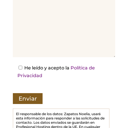
o
r
,
d
e
j
a
e
s
He leído y acepto la
Política de
t
Privacidad
e
c
a
m
p
El responsable de los datos: Zapatos Noelia, usará
esta información para responder a las solicitudes de
o
contacto. Los datos enviados se guardarán en
Profesional Hosting dentro de la UE. En cualquier
v