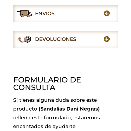
c
a
i
a
n
l
e
t
t
i
k
e
ENVIOS
b
s
t
l
e
g
o
A
e
d
r
o
p
r
I
a
DEVOLUCIONES
k
p
n
m
FORMULARIO DE
CONSULTA
Si tienes alguna duda sobre este
producto
(Sandalias Dani Negras)
rellena este formulario, estaremos
encantados de ayudarte.