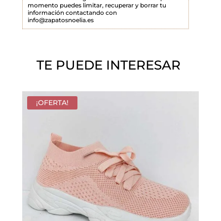
momento puedes limitar, recuperar y borrar tu
a
información contactando con
info@zapatosnoelia.es
c
í
o
TE PUEDE INTERESAR
.
¡OFERTA!