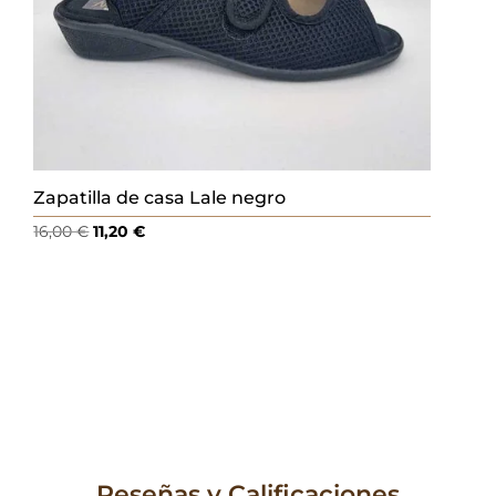
Zapatilla de casa Lale negro
El
El
16,00
€
11,20
€
precio
precio
original
actual
era:
es:
16,00 €.
11,20 €.
Reseñas y Calificaciones