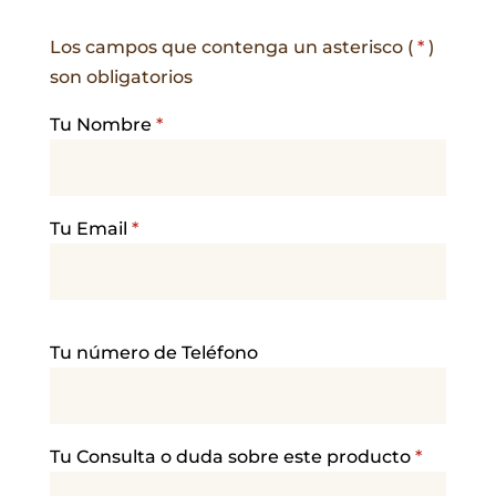
Los campos que contenga un asterisco (
*
)
son obligatorios
Tu Nombre
*
Tu Email
*
P
Tu número de Teléfono
o
r
f
a
Tu Consulta o duda sobre este producto
*
v