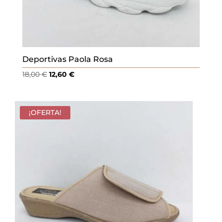
Deportivas Paola Rosa
El
El
18,00
€
12,60
€
precio
precio
original
actual
era:
es:
¡OFERTA!
18,00 €.
12,60 €.