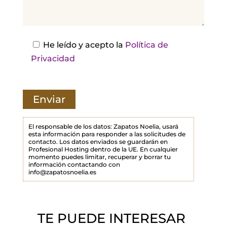
j
a
e
s
He leído y acepto la
Política de
t
Privacidad
e
c
a
m
p
El responsable de los datos: Zapatos Noelia, usará
esta información para responder a las solicitudes de
o
contacto. Los datos enviados se guardarán en
Profesional Hosting dentro de la UE. En cualquier
v
momento puedes limitar, recuperar y borrar tu
a
información contactando con
info@zapatosnoelia.es
c
í
o
TE PUEDE INTERESAR
.