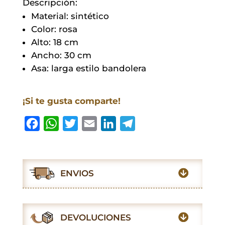
Descripción:
Material: sintético
Color: rosa
Alto: 18 cm
Ancho: 30 cm
Asa: larga estilo bandolera
¡Si te gusta comparte!
F
W
T
E
L
T
a
h
w
m
i
e
c
a
i
a
n
l
e
t
t
i
k
e
ENVIOS
b
s
t
l
e
g
o
A
e
d
r
o
p
r
I
a
DEVOLUCIONES