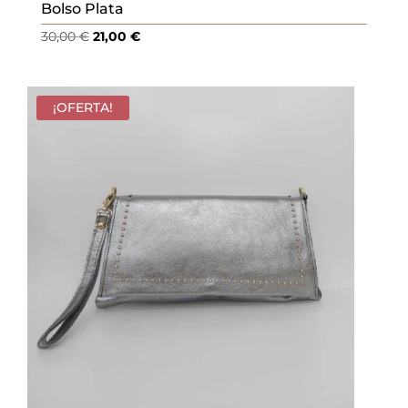
Bolso Plata
El
El
30,00
€
21,00
€
precio
precio
original
actual
era:
es:
¡OFERTA!
30,00 €.
21,00 €.