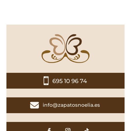

695 10 96 74

info@zapatosnoelia.es