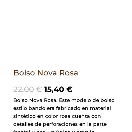
Bolso Nova Rosa
El
El
22,00
€
15,40
€
precio
precio
Bolso Nova Rosa. Este modelo de bolso
original
actual
estilo bandolera fabricado en material
era:
es:
sintético en color rosa cuenta con
22,00 €.
15,40 €.
detalles de perforaciones en la parte
frontal y con un único y amplio