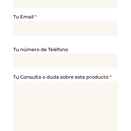
Tu Email
*
P
Tu número de Teléfono
o
r
f
a
Tu Consulta o duda sobre este producto
*
v
o
r
,
d
e