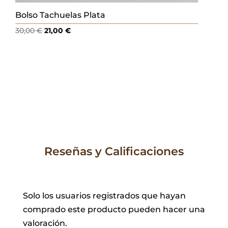
Bolso Tachuelas Plata
El
El
30,00
€
21,00
€
precio
precio
original
actual
era:
es:
30,00 €.
21,00 €.
Reseñas y Calificaciones
Solo los usuarios registrados que hayan
comprado este producto pueden hacer una
valoración.