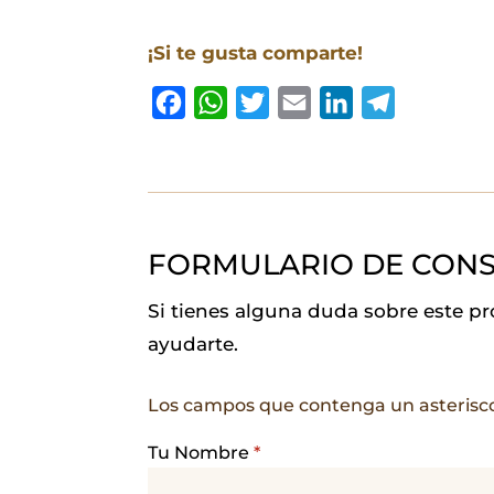
¡Si te gusta comparte!
F
W
T
E
L
T
a
h
w
m
i
e
c
a
i
a
n
l
e
t
t
i
k
e
b
s
t
l
e
g
FORMULARIO DE CONS
o
A
e
d
r
o
p
r
I
a
Si tienes alguna duda sobre este p
k
p
n
m
ayudarte.
Los campos que contenga un asterisc
Tu Nombre
*