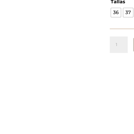
Tallas
36
37
Deportiva
Cádiz
Beige
cantidad