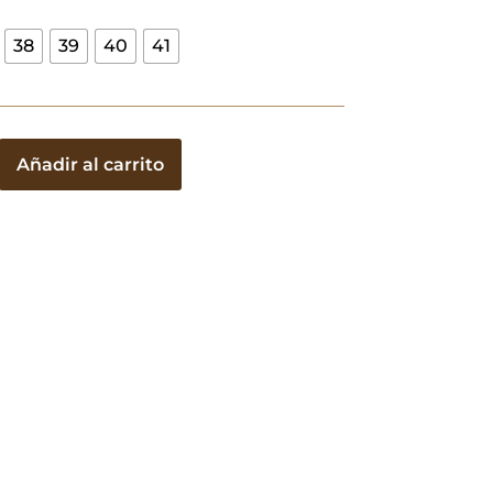
38
39
40
41
s
Añadir al carrito