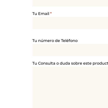
Tu Email
*
P
Tu número de Teléfono
o
r
f
a
Tu Consulta o duda sobre este produc
v
o
r
,
d
e