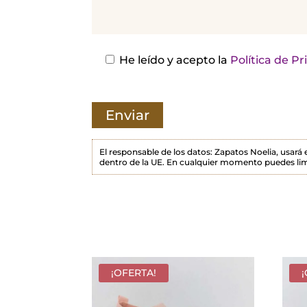
j
a
e
s
He leído y acepto la
Política de P
t
e
c
a
m
El responsable de los datos: Zapatos Noelia, usará
dentro de la UE. En cualquier momento puedes lim
p
o
v
a
c
í
¡OFERTA!
o
.