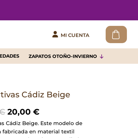

MI CUENTA
EDADES
ZAPATOS OTOÑO-INVIERNO
tivas Cádiz Beige
El
El
€
20,00
€
precio
precio
as Cádiz Beige. Este modelo de
original
actual
 fabricada en material textil
era:
es: