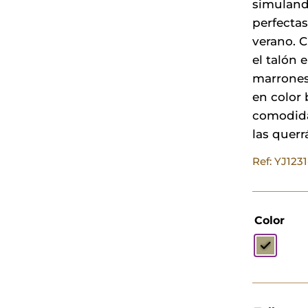
simulando
perfecta
verano. C
el talón 
marrones 
en color
comodidad
las querr
Ref: YJ123
Color