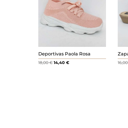
Deportivas Paola Rosa
Zapa
El
El
18,00
€
14,40
€
16,0
precio
precio
original
actual
era:
es:
18,00 €.
14,40 €.