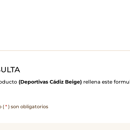
ULTA
roducto
(Deportivas Cádiz Beige)
rellena este formu
o (
*
) son obligatorios