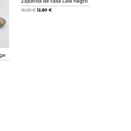
Zapatilla de casa Lale negro
El
El
16,00
€
12,80
€
precio
precio
original
actual
era:
es:
16,00 €.
12,80 €.
ige