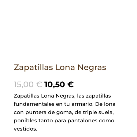
Zapatillas Lona Negras
El
El
15,00
€
10,50
€
precio
precio
Zapatillas Lona Negras, las zapatillas
original
actual
fundamentales en tu armario. De lona
era:
es:
con puntera de goma, de triple suela,
15,00 €.
10,50 €.
ponibles tanto para pantalones como
vestidos.