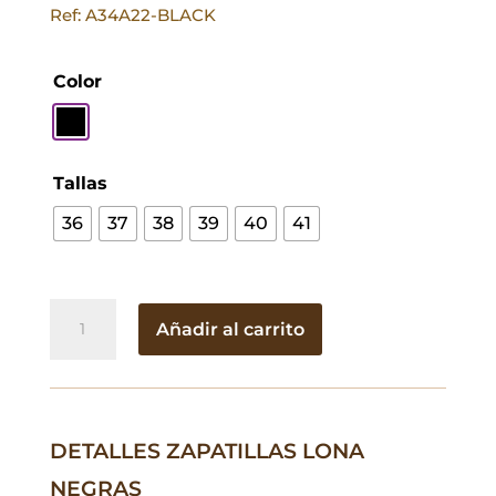
Ref: A34A22-BLACK
Color
Tallas
36
37
38
39
40
41
Zapatillas
Añadir al carrito
Lona
Negras
cantidad
DETALLES ZAPATILLAS LONA
NEGRAS