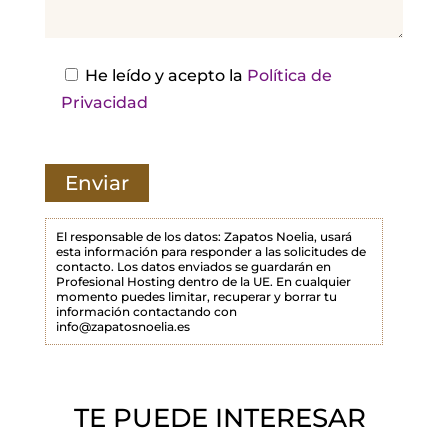
a
e
s
He leído y acepto la
Política de
t
Privacidad
e
c
a
m
p
El responsable de los datos: Zapatos Noelia, usará
esta información para responder a las solicitudes de
o
contacto. Los datos enviados se guardarán en
Profesional Hosting dentro de la UE. En cualquier
v
momento puedes limitar, recuperar y borrar tu
a
información contactando con
info@zapatosnoelia.es
c
í
o
TE PUEDE INTERESAR
.