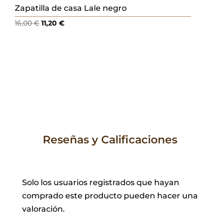
Zapatilla de casa Lale negro
El
El
16,00
€
11,20
€
precio
precio
original
actual
era:
es:
16,00 €.
11,20 €.
Reseñas y Calificaciones
Solo los usuarios registrados que hayan
comprado este producto pueden hacer una
valoración.