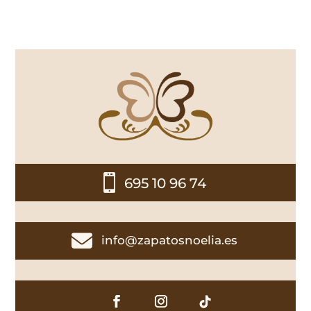

695 10 96 74

info@zapatosnoelia.es