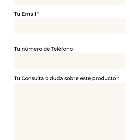
Tu Email
*
P
Tu número de Teléfono
o
r
f
a
Tu Consulta o duda sobre este producto
*
v
o
r
,
d
e
j