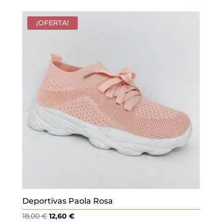
¡OFERTA!
Deportivas Paola Rosa
El
El
18,00
€
12,60
€