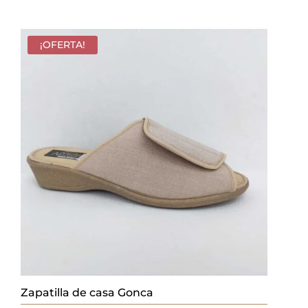
precio
precio
original
actual
era:
es:
¡OFERTA!
18,00 €.
12,60 €.
Zapatilla de casa Gonca