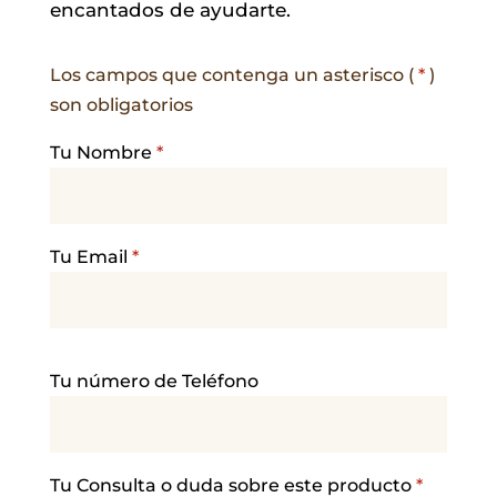
encantados de ayudarte.
Los campos que contenga un asterisco (
*
)
son obligatorios
Tu Nombre
*
Tu Email
*
P
Tu número de Teléfono
o
r
f
a
Tu Consulta o duda sobre este producto
*