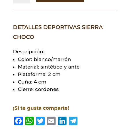
Choco
cantidad
DETALLES DEPORTIVAS SIERRA
CHOCO
Descripción:
Color: blanco/marrón
Material: sintético y ante
Plataforma: 2 cm
Cuña: 4 cm
Cierre: cordones
¡Si te gusta comparte!
F
W
T
E
L
T