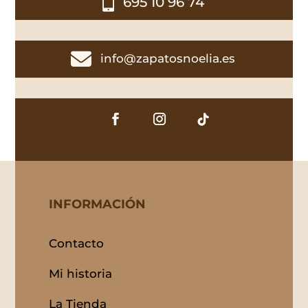

695 10 96 74

info@zapatosnoelia.es
INFORMACIÓN
Contacto
Mi historia
La Tienda