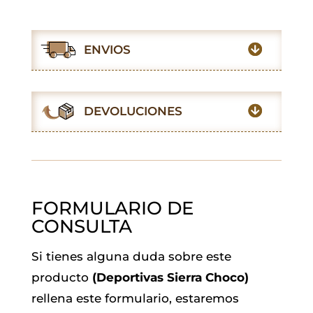
a
h
w
m
i
e
c
a
i
a
n
l
e
t
t
i
k
e
ENVIOS
b
s
t
l
e
g
o
A
e
d
r
o
p
r
I
a
DEVOLUCIONES
k
p
n
m
FORMULARIO DE
CONSULTA
Si tienes alguna duda sobre este
producto
(Deportivas Sierra Choco)
rellena este formulario, estaremos