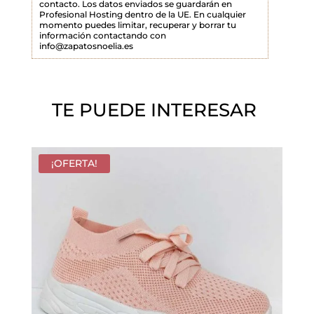
contacto. Los datos enviados se guardarán en
Profesional Hosting dentro de la UE. En cualquier
v
momento puedes limitar, recuperar y borrar tu
a
información contactando con
info@zapatosnoelia.es
c
í
o
TE PUEDE INTERESAR
.
¡OFERTA!