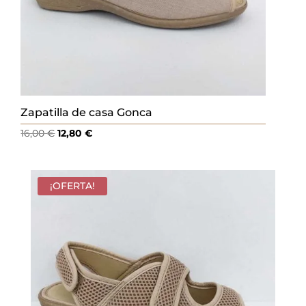
Zapatilla de casa Gonca
El
El
16,00
€
12,80
€
precio
precio
original
actual
era:
es:
¡OFERTA!
16,00 €.
12,80 €.