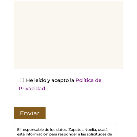
v
o
r
,
d
e
j
a
e
s
He leído y acepto la
Política de
t
Privacidad
e
c
a
m
p
El responsable de los datos: Zapatos Noelia, usará
esta información para responder a las solicitudes de
o