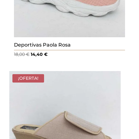
Deportivas Paola Rosa
El
El
18,00
€
14,40
€
precio
precio
original
actual
era:
es:
¡OFERTA!
18,00 €.
14,40 €.