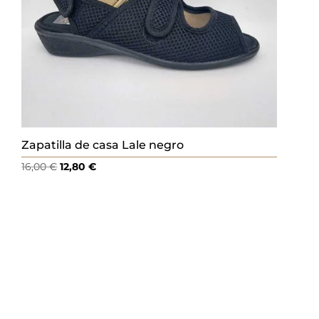
Zapatilla de casa Lale negro
El
El
16,00
€
12,80
€
precio
precio
original
actual
era:
es:
16,00 €.
12,80 €.