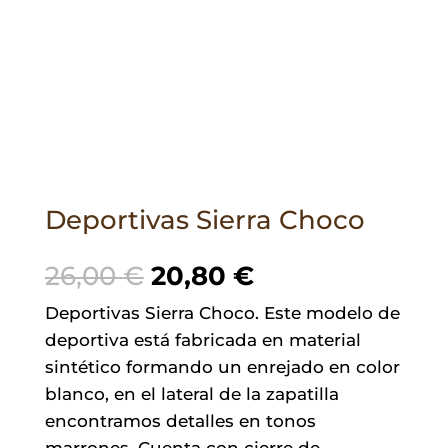
Deportivas Sierra Choco
El
El
26,00
€
20,80
€
precio
precio
Deportivas Sierra Choco. Este modelo de
original
actual
deportiva está fabricada en material
era:
es:
sintético formando un enrejado en color
26,00 €.
20,80 €.
blanco, en el lateral de la zapatilla
encontramos detalles en tonos
marrones. Cuenta con cierre de