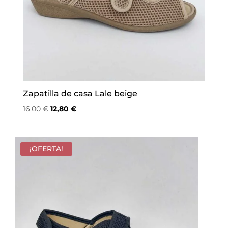
Zapatilla de casa Lale beige
El
El
16,00
€
12,80
€
precio
precio
original
actual
era:
es:
¡OFERTA!
16,00 €.
12,80 €.