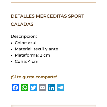
cantidad
DETALLES MERCEDITAS SPORT
CALADAS
Descripción:
Color: azul
Material: textil y ante
Plataforma: 2 cm
Cuña: 4 cm
¡Si te gusta comparte!
F
W
T
E
L
T
a
h
w
m
i
e
c
a
i
a
n
l