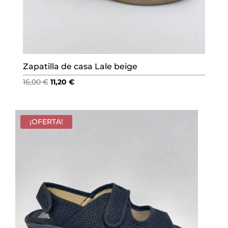
Zapatilla de casa Lale beige
El
El
16,00
€
11,20
€
precio
precio
original
actual
era:
es:
¡OFERTA!
16,00 €.
11,20 €.