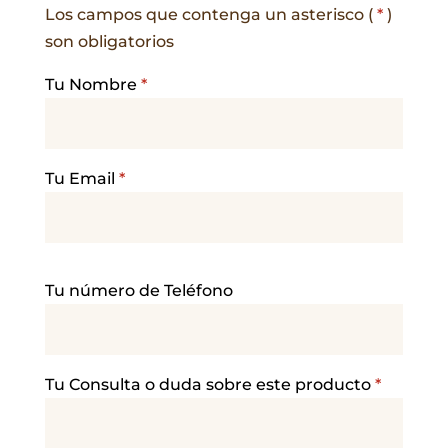
Los campos que contenga un asterisco (
*
)
son obligatorios
Tu Nombre
*
Tu Email
*
P
Tu número de Teléfono
o
r
f
a
Tu Consulta o duda sobre este producto
*
v
o