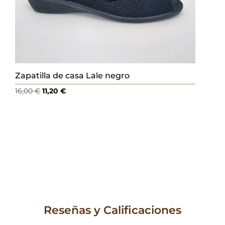
Zapatilla de casa Lale negro
El
El
16,00
€
11,20
€
precio
precio
original
actual
era:
es:
16,00 €.
11,20 €.
Reseñas y Calificaciones