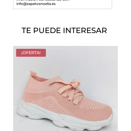
info@zapatosnoelia.es
c
í
o
TE PUEDE INTERESAR
.
¡OFERTA!