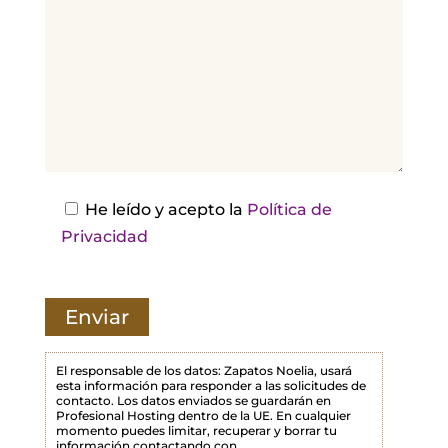
r
,
d
e
j
a
e
s
He leído y acepto la
Política de
t
Privacidad
e
c
a
m
p
El responsable de los datos: Zapatos Noelia, usará
esta información para responder a las solicitudes de
o
contacto. Los datos enviados se guardarán en
Profesional Hosting dentro de la UE. En cualquier
v
momento puedes limitar, recuperar y borrar tu
a
información contactando con