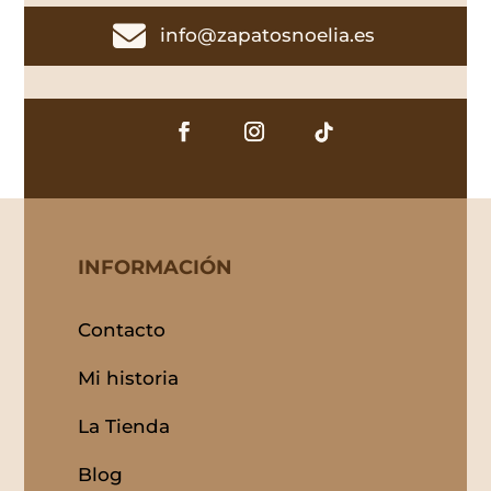

info@zapatosnoelia.es
INFORMACIÓN
Contacto
Mi historia
La Tienda
Blog