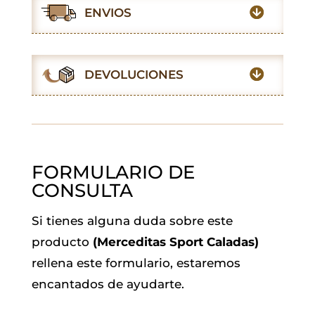
e
t
t
i
k
e
ENVIOS
b
s
t
l
e
g
o
A
e
d
r
o
p
r
I
a
DEVOLUCIONES
k
p
n
m
FORMULARIO DE
CONSULTA
Si tienes alguna duda sobre este
producto
(Merceditas Sport Caladas)
rellena este formulario, estaremos
encantados de ayudarte.