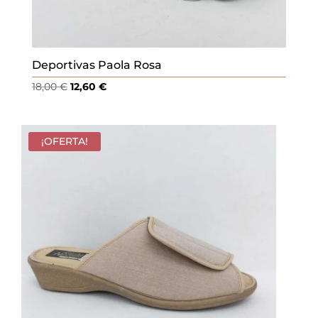
Deportivas Paola Rosa
El
El
18,00
€
12,60
€
precio
precio
original
actual
era:
es:
¡OFERTA!
18,00 €.
12,60 €.