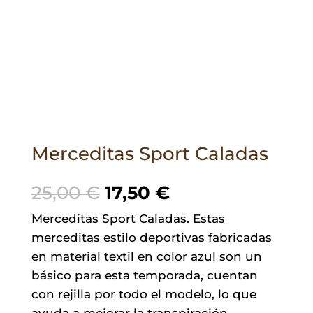
Merceditas Sport Caladas
El
El
25,00
€
17,50
€
precio
precio
Merceditas Sport Caladas. Estas
original
actual
merceditas estilo deportivas fabricadas
era:
es:
en material textil en color azul son un
25,00 €.
17,50 €.
básico para esta temporada, cuentan
con rejilla por todo el modelo, lo que
ayuda a mejorar la transpiración.