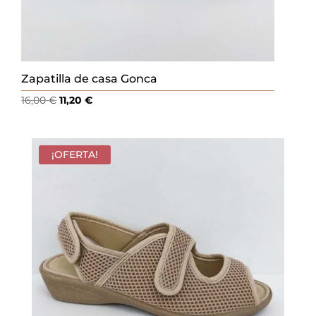
Zapatilla de casa Gonca
El
El
16,00
€
11,20
€
precio
precio
original
actual
era:
es:
¡OFERTA!
16,00 €.
11,20 €.