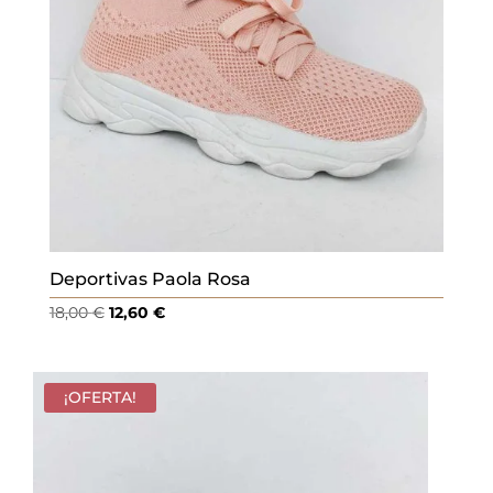
Deportivas Paola Rosa
El
El
18,00
€
12,60
€
precio
precio
original
actual
era:
es:
¡OFERTA!
18,00 €.
12,60 €.