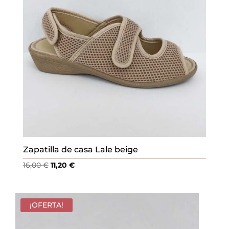
Zapatilla de casa Lale beige
El
El
16,00
€
11,20
€
precio
precio
original
actual
era:
es:
¡OFERTA!
16,00 €.
11,20 €.