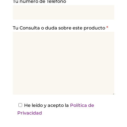
Tu número de Teléfono
o
r
f
a
Tu Consulta o duda sobre este producto
*
v
o
r
,
d
e
j
a
e
s
He leído y acepto la
Política de
t
Privacidad
e
c