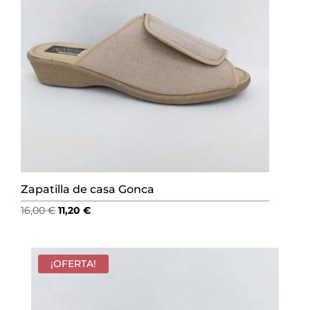
Zapatilla de casa Gonca
El
El
16,00
€
11,20
€
precio
precio
original
actual
era:
es:
¡OFERTA!
16,00 €.
11,20 €.