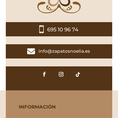

695 10 96 74

info@zapatosnoelia.es
INFORMACIÓN