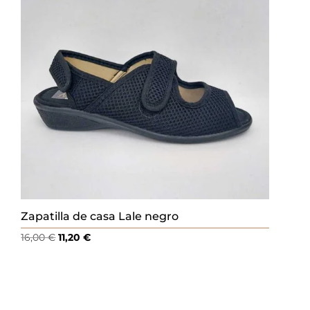
Zapatilla de casa Lale negro
El
El
16,00
€
11,20
€
precio
precio
original
actual
era:
es:
16,00 €.
11,20 €.