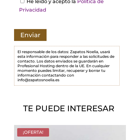
He leído y acepto la
Política de
t
Privacidad
e
c
a
m
p
El responsable de los datos: Zapatos Noelia, usará
esta información para responder a las solicitudes de
o
contacto. Los datos enviados se guardarán en
Profesional Hosting dentro de la UE. En cualquier
v
momento puedes limitar, recuperar y borrar tu
a
información contactando con
info@zapatosnoelia.es
c
í
o
TE PUEDE INTERESAR
.
¡OFERTA!