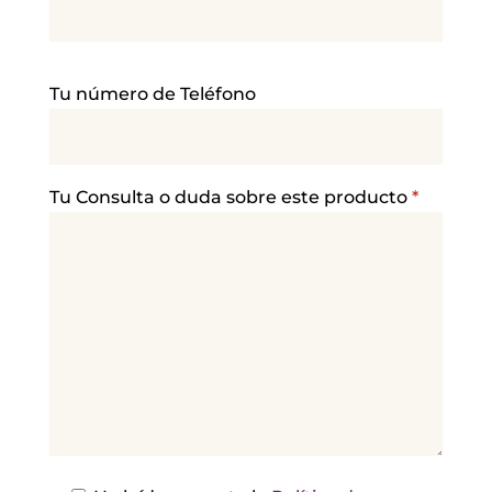
P
Tu número de Teléfono
o
r
f
a
Tu Consulta o duda sobre este producto
*
v
o
r
,
d
e
j
a
e
s