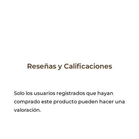
precio
precio
original
actual
era:
es:
16,00 €.
11,20 €.
Reseñas y Calificaciones
Solo los usuarios registrados que hayan
comprado este producto pueden hacer una
valoración.