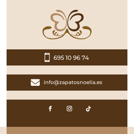

695 10 96 74

info@zapatosnoelia.es