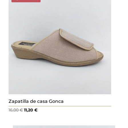
18,00 €.
12,60 €.
Zapatilla de casa Gonca
El
El
16,00
€
11,20
€
precio
precio
original
actual