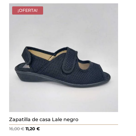
original
actual
era:
es:
¡OFERTA!
16,00 €.
11,20 €.
Zapatilla de casa Lale negro
El
El
16,00
€
11,20
€