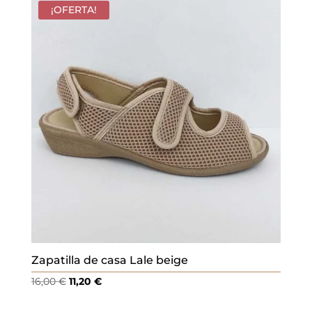
era:
es:
¡OFERTA!
16,00 €.
11,20 €.
Zapatilla de casa Lale beige
El
El
16,00
€
11,20
€
precio
precio