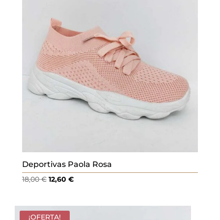
Deportivas Paola Rosa
El
El
18,00
€
12,60
€
precio
precio
original
actual
era:
es:
¡OFERTA!