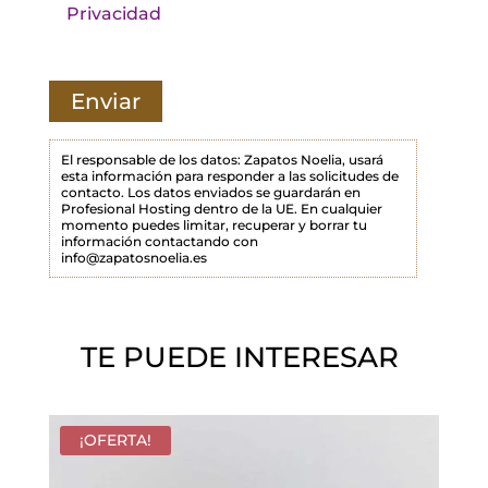
t
Privacidad
e
c
a
m
p
El responsable de los datos: Zapatos Noelia, usará
esta información para responder a las solicitudes de
o
contacto. Los datos enviados se guardarán en
Profesional Hosting dentro de la UE. En cualquier
v
momento puedes limitar, recuperar y borrar tu
a
información contactando con
info@zapatosnoelia.es
c
í
o
TE PUEDE INTERESAR
.
¡OFERTA!