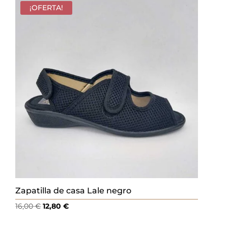
era:
es:
¡OFERTA!
16,00 €.
12,80 €.
Zapatilla de casa Lale negro
El
El
16,00
€
12,80
€
precio
precio