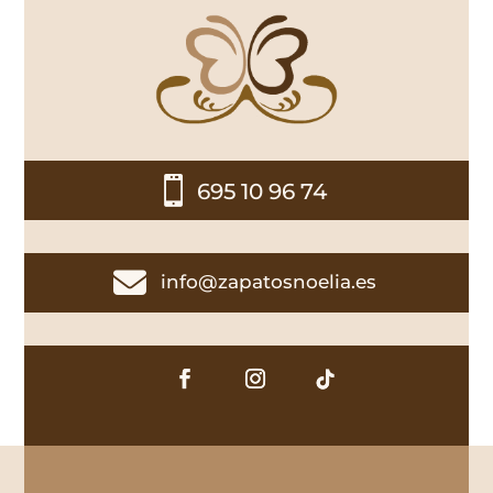

695 10 96 74

info@zapatosnoelia.es