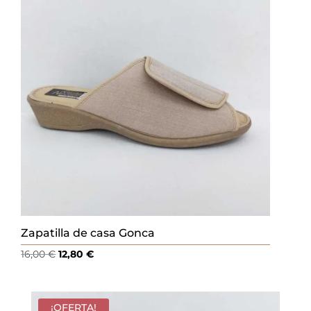
18,00 €.
14,40 €.
Zapatilla de casa Gonca
El
El
16,00
€
12,80
€
precio
precio
original
actual
era:
es:
¡OFERTA!