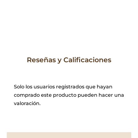
original
actual
era:
es:
16,00 €.
12,80 €.
Reseñas y Calificaciones
Solo los usuarios registrados que hayan
comprado este producto pueden hacer una
valoración.