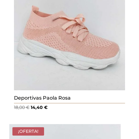
Deportivas Paola Rosa
El
El
18,00
€
14,40
€
precio
precio
original
actual
era:
es:
¡OFERTA!