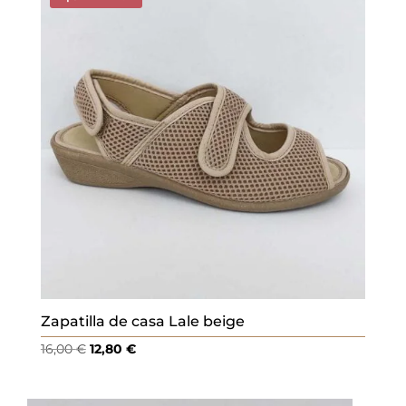
16,00 €.
12,80 €.
Zapatilla de casa Lale beige
El
El
16,00
€
12,80
€
precio
precio
original
actual