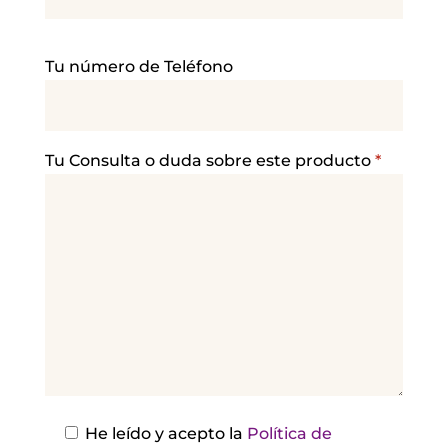
P
Tu número de Teléfono
o
r
f
a
Tu Consulta o duda sobre este producto
*
v
o
r
,
d
e
j
a
e
s
He leído y acepto la
Política de