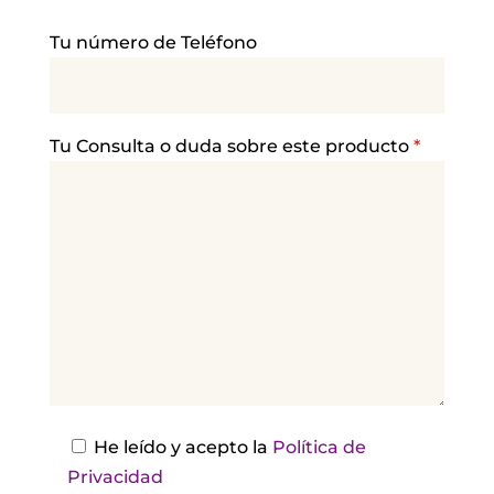
P
Tu número de Teléfono
o
r
f
a
Tu Consulta o duda sobre este producto
*
v
o
r
,
d
e
j
a
e
s
He leído y acepto la
Política de
t
Privacidad