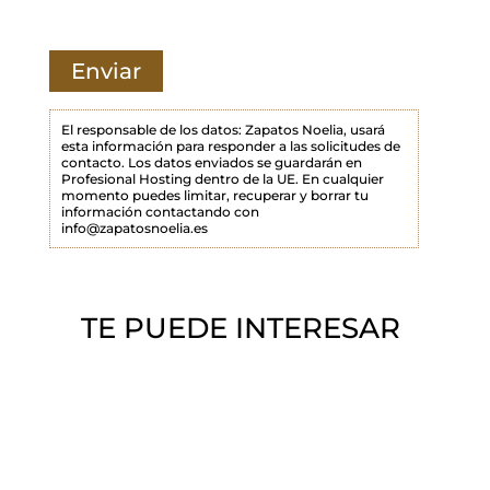
e
c
a
m
p
El responsable de los datos: Zapatos Noelia, usará
esta información para responder a las solicitudes de
o
contacto. Los datos enviados se guardarán en
Profesional Hosting dentro de la UE. En cualquier
v
momento puedes limitar, recuperar y borrar tu
a
información contactando con
info@zapatosnoelia.es
c
í
o
TE PUEDE INTERESAR
.