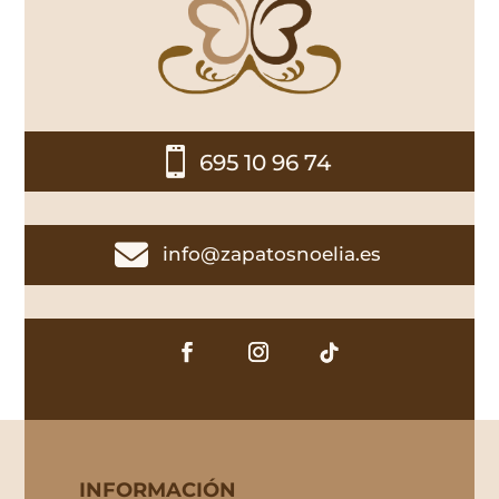

695 10 96 74

info@zapatosnoelia.es
INFORMACIÓN