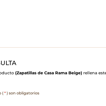
ULTA
roducto
(Zapatillas de Casa Rama Beige)
rellena est
o (
*
) son obligatorios