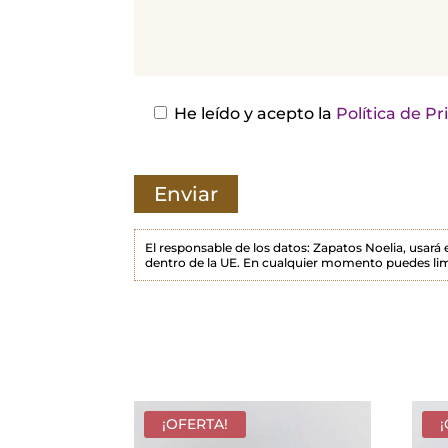
j
a
e
s
He leído y acepto la
Política de P
t
e
c
a
m
El responsable de los datos: Zapatos Noelia, usará
dentro de la UE. En cualquier momento puedes lim
p
o
v
a
c
í
¡OFERTA!
o