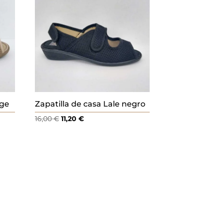
ige
Zapatilla de casa Lale negro
El
El
16,00
€
11,20
€
precio
precio
original
actual
era:
es:
16,00 €.
11,20 €.