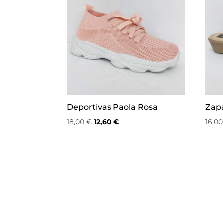
.
Deportivas Paola Rosa
Zapa
El
El
18,00
€
12,60
€
16,0
precio
precio
original
actual
era:
es:
18,00 €.
12,60 €.