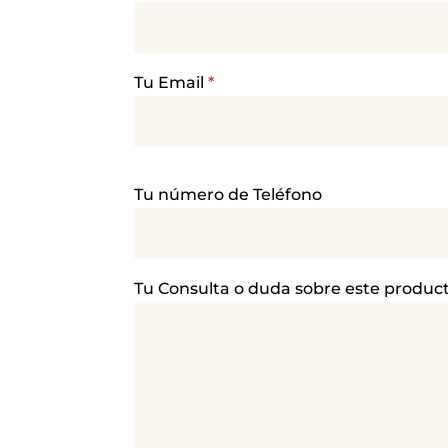
Tu Email
*
P
Tu número de Teléfono
o
r
f
a
Tu Consulta o duda sobre este produc
v
o
r
,
d
e