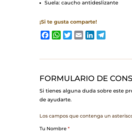
Suela: caucho antideslizante
¡Si te gusta comparte!
F
W
T
E
L
T
a
h
w
m
i
e
c
a
i
a
n
l
e
t
t
i
k
e
b
s
t
l
e
g
FORMULARIO DE CONS
o
A
e
d
r
o
p
r
I
a
Si tienes alguna duda sobre este p
k
p
n
m
de ayudarte.
Los campos que contenga un asterisc
Tu Nombre
*