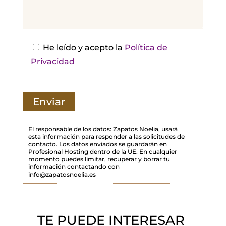
j
a
e
s
He leído y acepto la
Política de
t
Privacidad
e
c
a
m
p
El responsable de los datos: Zapatos Noelia, usará
esta información para responder a las solicitudes de
o
contacto. Los datos enviados se guardarán en
Profesional Hosting dentro de la UE. En cualquier
v
momento puedes limitar, recuperar y borrar tu
a
información contactando con
info@zapatosnoelia.es
c
í
o
TE PUEDE INTERESAR
.