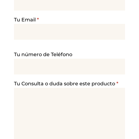
Tu Email
*
P
Tu número de Teléfono
o
r
f
a
Tu Consulta o duda sobre este producto
*
v
o
r
,
d
e