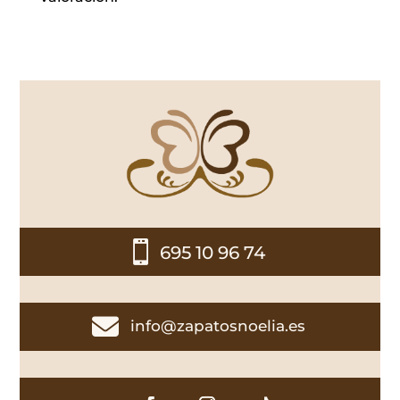

695 10 96 74

info@zapatosnoelia.es