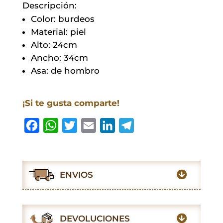
Descripción:
Color: burdeos
Material: piel
Alto: 24cm
Ancho: 34cm
Asa: de hombro
¡Si te gusta comparte!
F
W
T
E
L
T
a
h
w
m
i
e
c
a
i
a
n
l
e
t
t
i
k
e
ENVIOS
b
s
t
l
e
g
o
A
e
d
r
o
p
r
I
a
DEVOLUCIONES