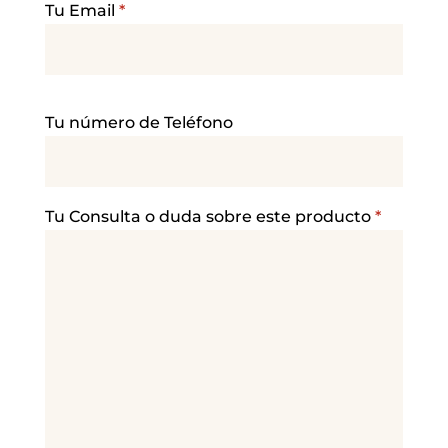
Tu Email
*
P
Tu número de Teléfono
o
r
f
a
Tu Consulta o duda sobre este producto
*
v
o
r
,
d
e
j
a