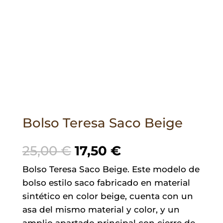
Bolso Teresa Saco Beige
El
El
25,00
€
17,50
€
precio
precio
Bolso Teresa Saco Beige. Este modelo de
original
actual
bolso estilo saco fabricado en material
era:
es:
sintético en color beige, cuenta con un
25,00 €.
17,50 €.
asa del mismo material y color, y un
amplio apartado principal con cierre de