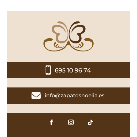

695 10 96 74

info@zapatosnoelia.es