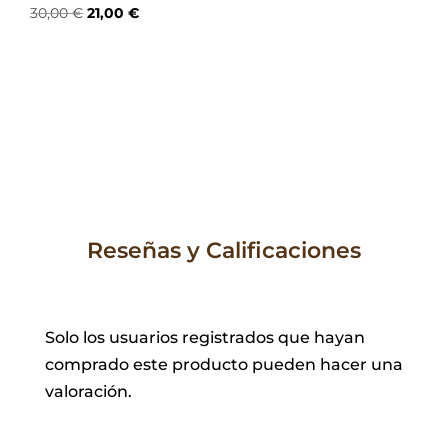
El
El
30,00
€
21,00
€
precio
precio
original
actual
era:
es:
30,00 €.
21,00 €.
Reseñas y Calificaciones
Solo los usuarios registrados que hayan
comprado este producto pueden hacer una
valoración.