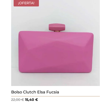
¡OFERTA!
Bolso Clutch Elsa Fucsia
El
El
22,00
€
15,40
€
precio
precio