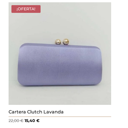
original
actual
era:
es:
¡OFERTA!
22,00 €.
15,40 €.
Cartera Clutch Lavanda
El
El
22,00
€
15,40
€
precio
precio