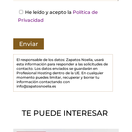
e
s
He leído y acepto la
Política de
t
Privacidad
e
c
a
m
p
El responsable de los datos: Zapatos Noelia, usará
esta información para responder a las solicitudes de
o
contacto. Los datos enviados se guardarán en
Profesional Hosting dentro de la UE. En cualquier
v
momento puedes limitar, recuperar y borrar tu
a
información contactando con
info@zapatosnoelia.es
c
í
o
TE PUEDE INTERESAR
.