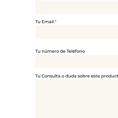
Tu Email
*
P
Tu número de Teléfono
o
r
f
a
Tu Consulta o duda sobre este produc
v
o
r
,
d
e