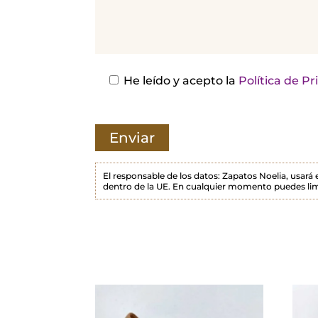
j
a
e
s
He leído y acepto la
Política de P
t
e
c
a
m
El responsable de los datos: Zapatos Noelia, usará
dentro de la UE. En cualquier momento puedes lim
p
o
v
a
c
í
o