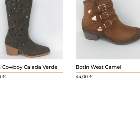
a Cowboy Calada Verde
Botín West Camel
0
€
44,00
€