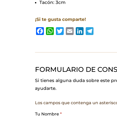
Tacón: 3cm
¡Si te gusta comparte!
F
W
T
E
L
T
a
h
w
m
i
e
c
a
i
a
n
l
e
t
t
i
k
e
b
s
t
l
e
g
FORMULARIO DE CONS
o
A
e
d
r
o
p
r
I
a
Si tienes alguna duda sobre este p
k
p
n
m
ayudarte.
Los campos que contenga un asterisc
Tu Nombre
*