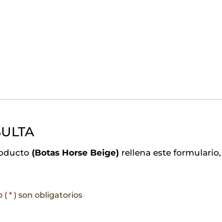
ULTA
roducto
(Botas Horse Beige)
rellena este formulari
o (
*
) son obligatorios