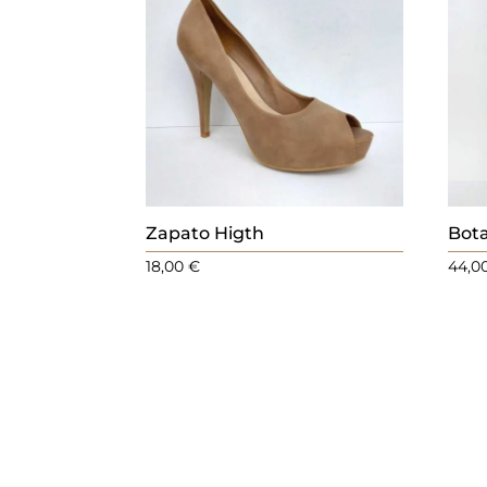
.
Zapato Higth
Bot
18,00
€
44,0