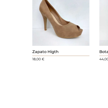
.
Zapato Higth
Bot
18,00
€
44,0