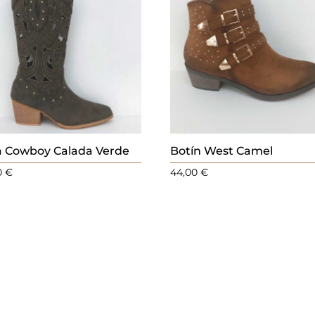
a Cowboy Calada Verde
Botín West Camel
0
€
44,00
€