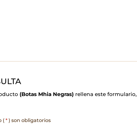
ULTA
roducto
(Botas Mhia Negras)
rellena este formulari
o (
*
) son obligatorios