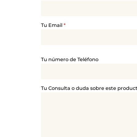
Tu Email
*
P
Tu número de Teléfono
o
r
f
a
Tu Consulta o duda sobre este produc
v
o
r
,
d
e