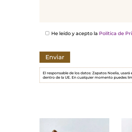
j
a
e
s
He leído y acepto la
Política de P
t
e
c
a
m
El responsable de los datos: Zapatos Noelia, usará
dentro de la UE. En cualquier momento puedes lim
p
o
v
a
c
í
o