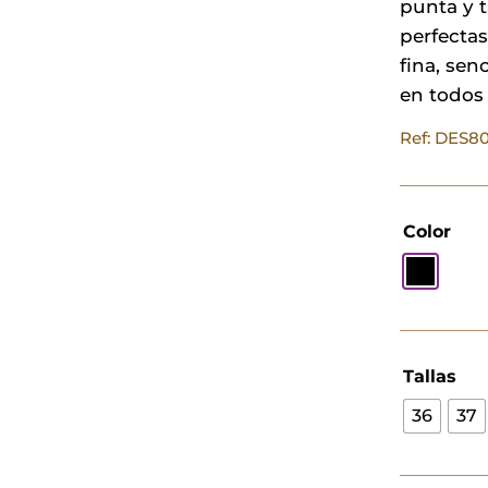
punta y 
perfectas
fina, sen
en todos 
Ref: DES8
Color
Tallas
36
37