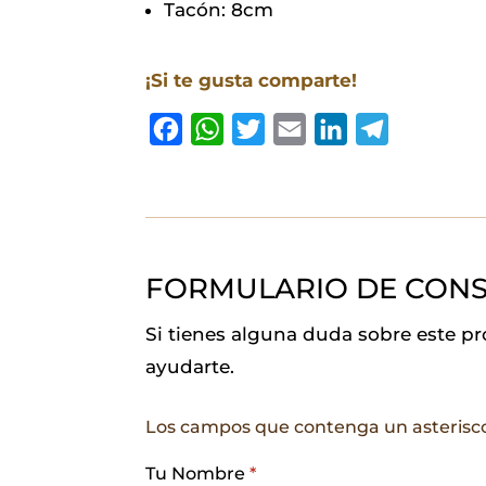
Tacón: 8cm
¡Si te gusta comparte!
F
W
T
E
L
T
a
h
w
m
i
e
c
a
i
a
n
l
e
t
t
i
k
e
b
s
t
l
e
g
FORMULARIO DE CONS
o
A
e
d
r
o
p
r
I
a
Si tienes alguna duda sobre este p
k
p
n
m
ayudarte.
Los campos que contenga un asterisc
Tu Nombre
*