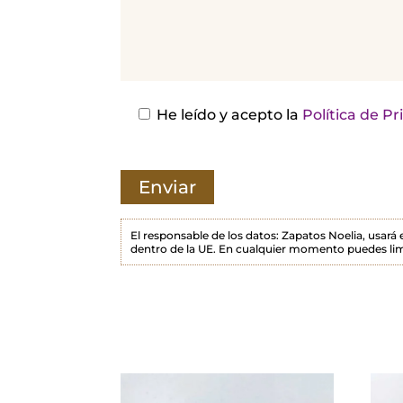
e
j
a
e
s
He leído y acepto la
Política de P
t
e
c
a
m
El responsable de los datos: Zapatos Noelia, usará
dentro de la UE. En cualquier momento puedes lim
p
o
v
a
c
í
o