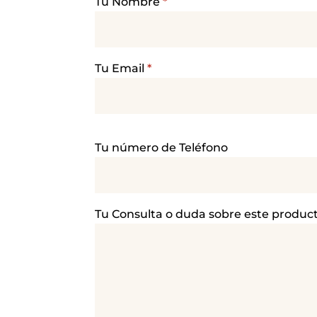
Tu Nombre
*
Tu Email
*
P
Tu número de Teléfono
o
r
f
a
Tu Consulta o duda sobre este produc
v
o
r
,
d