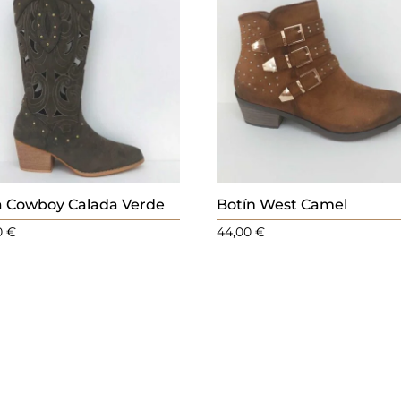
a Cowboy Calada Verde
Botín West Camel
0
€
44,00
€