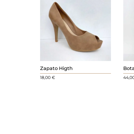
.
Zapato Higth
Bot
18,00
€
44,0