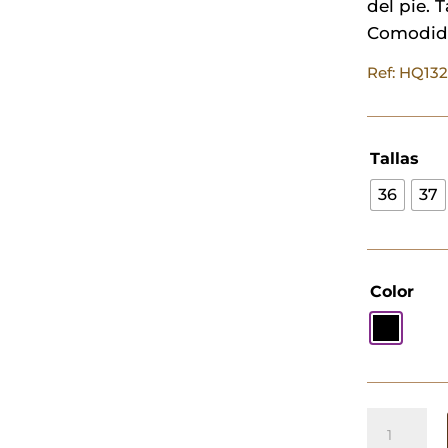
del pie. 
Comodida
Ref: HQ13
Tallas
36
37
Color
Botín
Licra