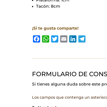
Tacón: 8cm
¡Si te gusta comparte!
F
W
T
E
L
T
a
h
w
m
i
e
c
a
i
a
n
l
e
t
t
i
k
e
b
s
t
l
e
g
FORMULARIO DE CONS
o
A
e
d
r
o
p
r
I
a
Si tienes alguna duda sobre este p
k
p
n
m
Los campos que contenga un asterisc