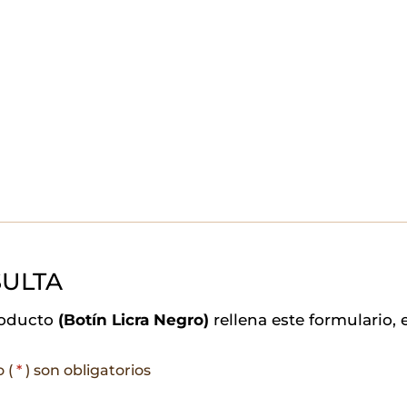
ULTA
roducto
(Botín Licra Negro)
rellena este formulario,
o (
*
) son obligatorios