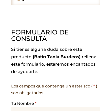
k
p
n
m
FORMULARIO DE
CONSULTA
Si tienes alguna duda sobre este
producto
(Botín Tania Burdeos)
rellena
este formulario, estaremos encantados
de ayudarte.
Los campos que contenga un asterisco (
*
)
son obligatorios
Tu Nombre
*