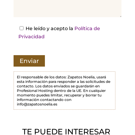
j
a
e
s
He leído y acepto la
Política de
t
Privacidad
e
c
a
m
p
El responsable de los datos: Zapatos Noelia, usará
esta información para responder a las solicitudes de
o
contacto. Los datos enviados se guardarán en
Profesional Hosting dentro de la UE. En cualquier
v
momento puedes limitar, recuperar y borrar tu
a
información contactando con
info@zapatosnoelia.es
c
í
o
TE PUEDE INTERESAR
.