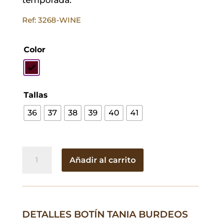
Ref: 3268-WINE
Color
Tallas
36
37
38
39
40
41
Botín
Añadir al carrito
Tania
Burdeos
cantidad
DETALLES BOTÍN TANIA BURDEOS