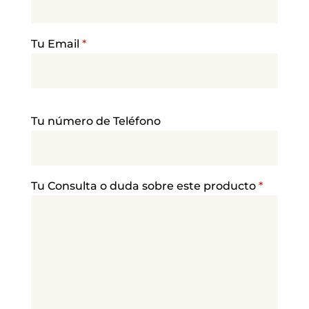
Tu Email
*
P
Tu número de Teléfono
o
r
f
a
Tu Consulta o duda sobre este producto
*
v
o
r
,
d
e