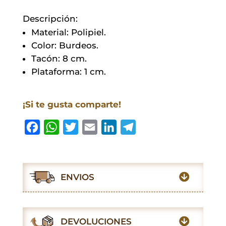
Descripción:
Material: Polipiel.
Color: Burdeos.
Tacón: 8 cm.
Plataforma: 1 cm.
¡Si te gusta comparte!
F
W
T
E
L
T
a
h
w
m
i
e
c
a
i
a
n
l
e
t
t
i
k
e
ENVIOS
b
s
t
l
e
g
o
A
e
d
r
o
p
r
I
a
DEVOLUCIONES