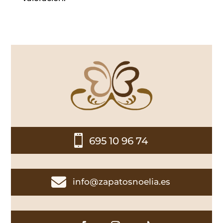

695 10 96 74

info@zapatosnoelia.es