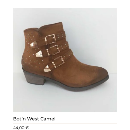
Botín West Camel
44,00
€