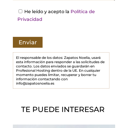
e
s
He leído y acepto la
Política de
t
Privacidad
e
c
a
m
p
El responsable de los datos: Zapatos Noelia, usará
esta información para responder a las solicitudes de
o
contacto. Los datos enviados se guardarán en
Profesional Hosting dentro de la UE. En cualquier
v
momento puedes limitar, recuperar y borrar tu
a
información contactando con
info@zapatosnoelia.es
c
í
o
TE PUEDE INTERESAR
.