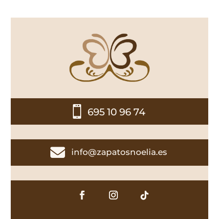

695 10 96 74

info@zapatosnoelia.es