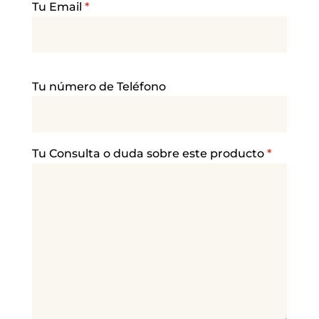
Tu Email
*
P
Tu número de Teléfono
o
r
f
a
Tu Consulta o duda sobre este producto
*
v
o
r
,
d
e
j
a