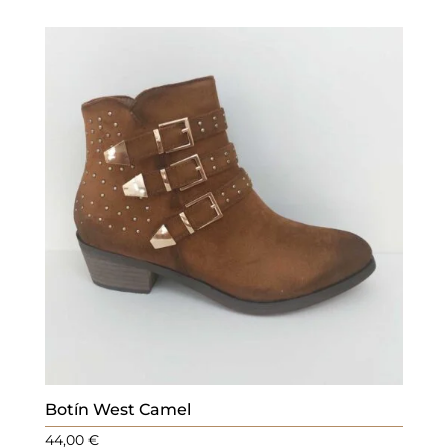
Botín West Camel
44,00
€