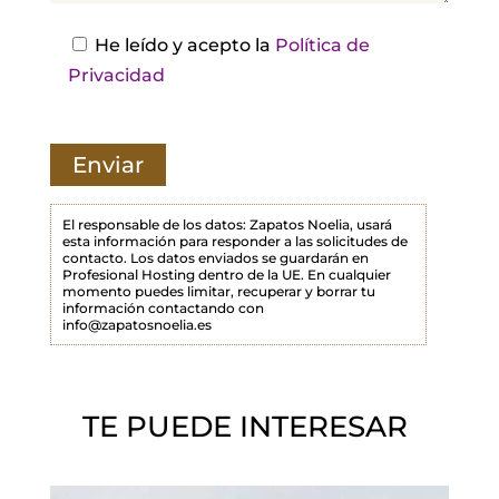
e
s
He leído y acepto la
Política de
t
Privacidad
e
c
a
m
p
El responsable de los datos: Zapatos Noelia, usará
esta información para responder a las solicitudes de
o
contacto. Los datos enviados se guardarán en
Profesional Hosting dentro de la UE. En cualquier
v
momento puedes limitar, recuperar y borrar tu
a
información contactando con
info@zapatosnoelia.es
c
í
o
TE PUEDE INTERESAR
.