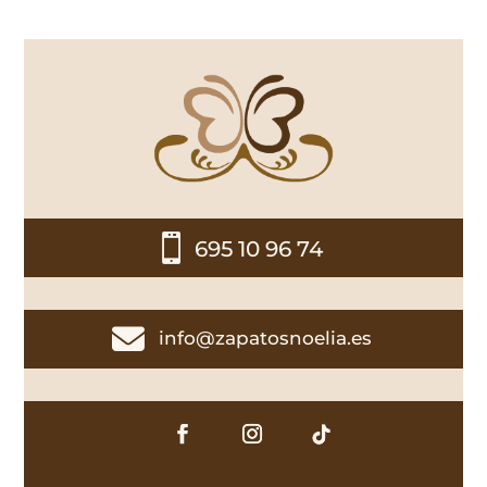

695 10 96 74

info@zapatosnoelia.es