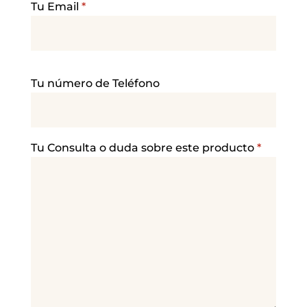
Tu Email
*
P
Tu número de Teléfono
o
r
f
a
Tu Consulta o duda sobre este producto
*
v
o
r
,
d
e
j
a