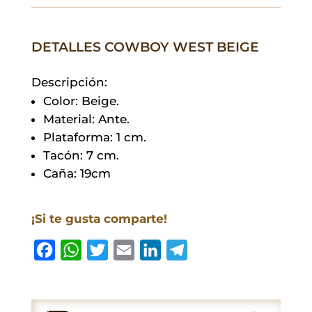
cantidad
DETALLES COWBOY WEST BEIGE
Descripción:
Color: Beige.
Material: Ante.
Plataforma: 1 cm.
Tacón: 7 cm.
Caña: 19cm
¡Si te gusta comparte!
F
W
T
E
L
T
a
h
w
m
i
e
c
a
i
a
n
l