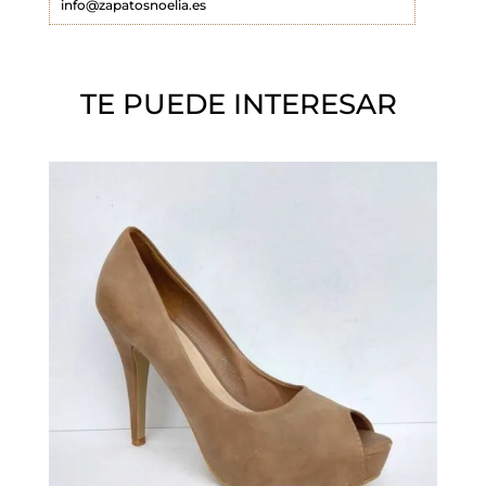
info@zapatosnoelia.es
c
í
o
TE PUEDE INTERESAR
.