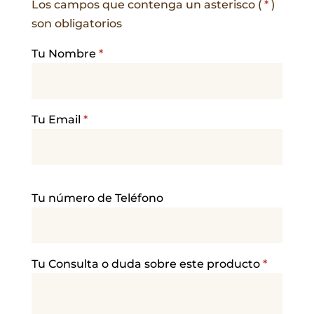
Los campos que contenga un asterisco (
*
)
son obligatorios
Tu Nombre
*
Tu Email
*
P
Tu número de Teléfono
o
r
f
a
Tu Consulta o duda sobre este producto
*
v
o