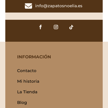

info@zapatosnoelia.es
INFORMACIÓN
Contacto
Mi historia
La Tienda
Blog