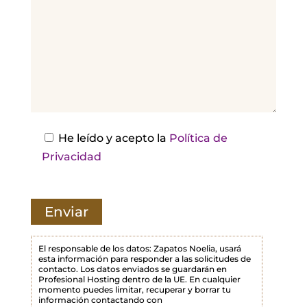
r
,
d
e
j
a
e
s
He leído y acepto la
Política de
t
Privacidad
e
c
a
m
p
El responsable de los datos: Zapatos Noelia, usará
esta información para responder a las solicitudes de
o
contacto. Los datos enviados se guardarán en
Profesional Hosting dentro de la UE. En cualquier
v
momento puedes limitar, recuperar y borrar tu
a
información contactando con