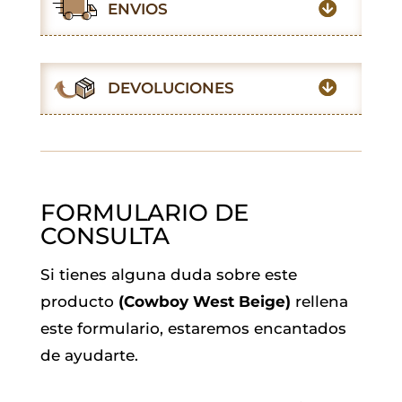
e
t
t
i
k
e
ENVIOS
b
s
t
l
e
g
o
A
e
d
r
o
p
r
I
a
DEVOLUCIONES
k
p
n
m
FORMULARIO DE
CONSULTA
Si tienes alguna duda sobre este
producto
(Cowboy West Beige)
rellena
este formulario, estaremos encantados
de ayudarte.