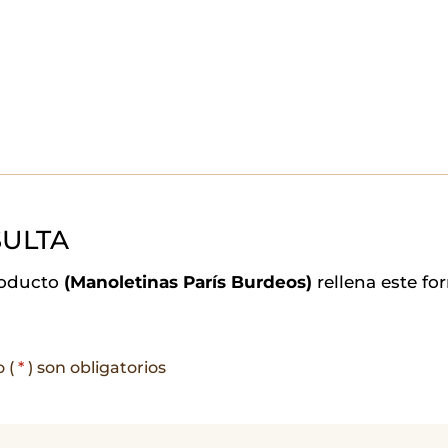
ULTA
roducto
(Manoletinas París Burdeos)
rellena este f
o (
*
) son obligatorios