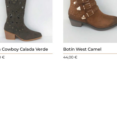
a Cowboy Calada Verde
Botín West Camel
0
€
44,00
€