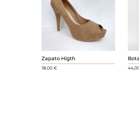
Zapato Higth
Bot
18,00
€
44,0