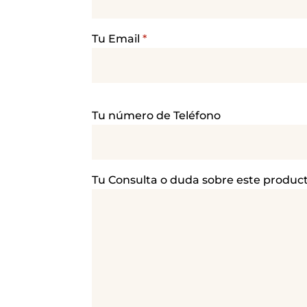
Tu Email
*
P
Tu número de Teléfono
o
r
f
a
Tu Consulta o duda sobre este produc
v
o
r
,
d
e