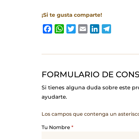
¡Si te gusta comparte!
F
W
T
E
L
T
a
h
w
m
i
e
c
a
i
a
n
l
e
t
t
i
k
e
b
s
t
l
e
g
FORMULARIO DE CONS
o
A
e
d
r
o
p
r
I
a
Si tienes alguna duda sobre este p
k
p
n
m
ayudarte.
Los campos que contenga un asterisc
Tu Nombre
*