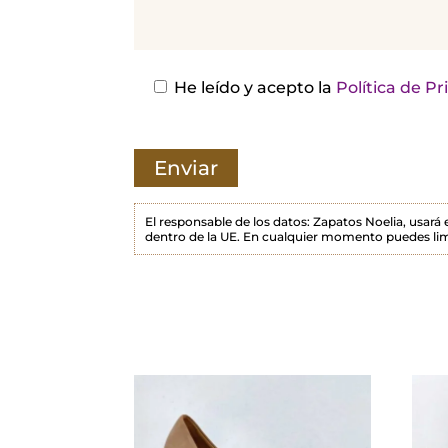
j
a
e
s
He leído y acepto la
Política de P
t
e
c
a
m
El responsable de los datos: Zapatos Noelia, usará
dentro de la UE. En cualquier momento puedes lim
p
o
v
a
c
í
o
.