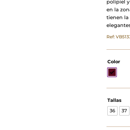
polipiel 
en la zo
tienen la
elegantes
Ref: VB51
Color
Tallas
36
37