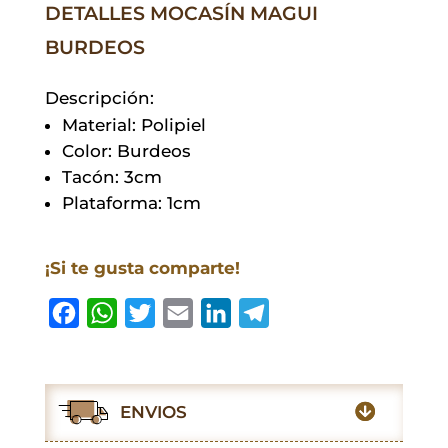
DETALLES MOCASÍN MAGUI
BURDEOS
Descripción:
Material: Polipiel
Color: Burdeos
Tacón: 3cm
Plataforma: 1cm
¡Si te gusta comparte!
F
W
T
E
L
T
a
h
w
m
i
e
c
a
i
a
n
l
e
t
t
i
k
e
ENVIOS
b
s
t
l
e
g