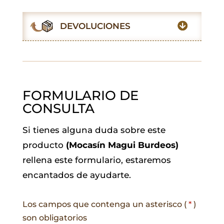
o
A
e
d
r
o
p
r
I
a
DEVOLUCIONES
k
p
n
m
FORMULARIO DE
CONSULTA
Si tienes alguna duda sobre este
producto
(Mocasín Magui Burdeos)
rellena este formulario, estaremos
encantados de ayudarte.
Los campos que contenga un asterisco (
*
)
son obligatorios