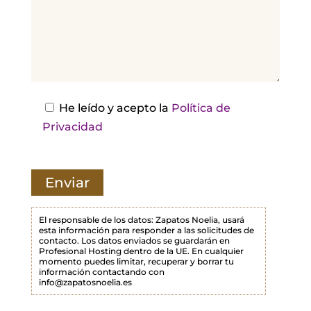
d
e
j
a
e
s
He leído y acepto la
Política de
t
Privacidad
e
c
a
m
p
El responsable de los datos: Zapatos Noelia, usará
esta información para responder a las solicitudes de
o
contacto. Los datos enviados se guardarán en
Profesional Hosting dentro de la UE. En cualquier
v
momento puedes limitar, recuperar y borrar tu
a
información contactando con
info@zapatosnoelia.es
c
í