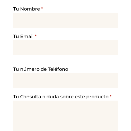
Tu Nombre
*
Tu Email
*
P
Tu número de Teléfono
o
r
f
a
Tu Consulta o duda sobre este producto
*
v
o
r
,