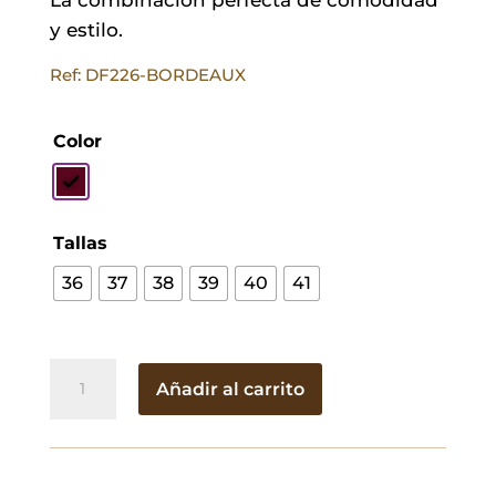
y estilo.
Ref: DF226-BORDEAUX
Color
Tallas
36
37
38
39
40
41
Mocasín
Añadir al carrito
Magui
Burdeos
cantidad