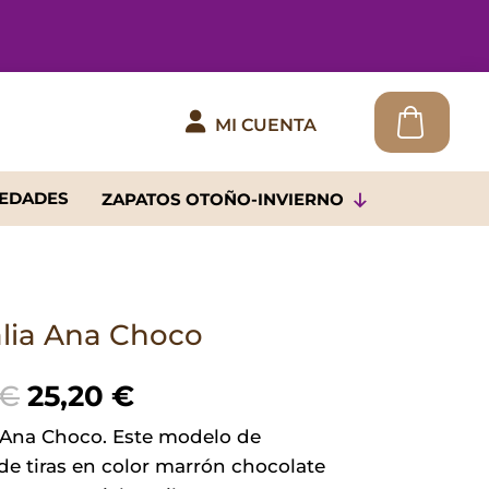

MI CUENTA
EDADES
ZAPATOS OTOÑO-INVIERNO
lia Ana Choco
El
El
€
25,20
€
precio
precio
 Ana Choco. Este modelo de
original
actual
de tiras en color marrón chocolate
era:
es: