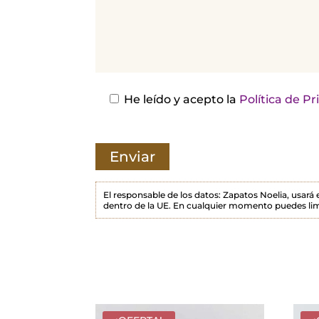
e
j
a
e
s
He leído y acepto la
Política de P
t
e
c
a
m
El responsable de los datos: Zapatos Noelia, usará
dentro de la UE. En cualquier momento puedes lim
p
o
v
a
c
í