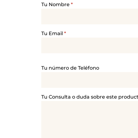
Tu Nombre
*
Tu Email
*
P
Tu número de Teléfono
o
r
f
a
Tu Consulta o duda sobre este produc
v
o
r
,
d