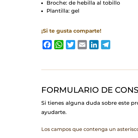
Broche: de hebilla al tobillo
Plantilla: gel
¡Si te gusta comparte!
F
W
T
E
L
T
a
h
w
m
i
e
c
a
i
a
n
l
e
t
t
i
k
e
b
s
t
l
e
g
FORMULARIO DE CONS
o
A
e
d
r
o
p
r
I
a
Si tienes alguna duda sobre este p
k
p
n
m
ayudarte.
Los campos que contenga un asterisc