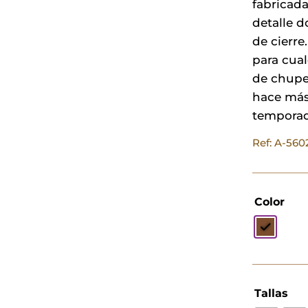
fabricada
detalle d
de cierre
para cua
de chupet
hace más
temporad
Ref: A-56
Color
Tallas