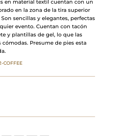
s en material textil cuentan con un
36,00 €.
25,20 €.
orado en la zona de la tira superior
. Son sencillas y elegantes, perfectas
lquier evento. Cuentan con tacón
e y plantillas de gel, lo que las
 cómodas. Presume de pies esta
a.
02-COFFEE