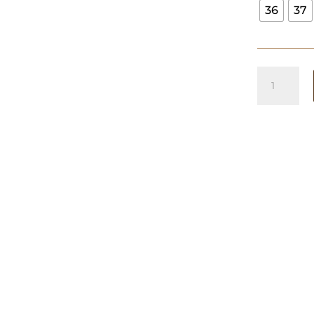
36
37
Sandalia
Ana
Choco
cantidad