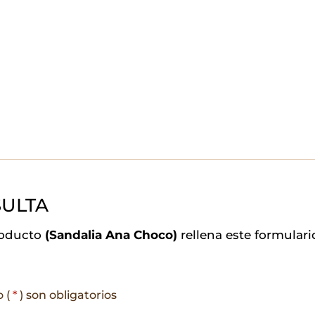
ULTA
roducto
(Sandalia Ana Choco)
rellena este formular
o (
*
) son obligatorios