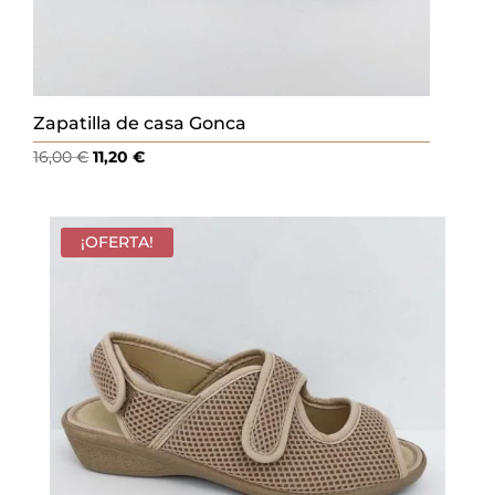
Zapatilla de casa Gonca
El
El
16,00
€
11,20
€
precio
precio
original
actual
era:
es:
¡OFERTA!
16,00 €.
11,20 €.