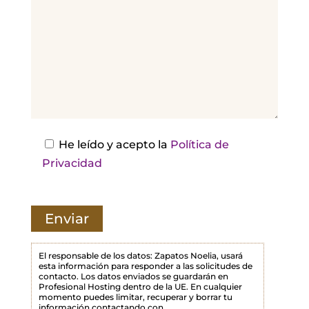
r
,
d
e
j
a
e
s
He leído y acepto la
Política de
t
Privacidad
e
c
a
m
p
El responsable de los datos: Zapatos Noelia, usará
esta información para responder a las solicitudes de
o
contacto. Los datos enviados se guardarán en
Profesional Hosting dentro de la UE. En cualquier
v
momento puedes limitar, recuperar y borrar tu
a
información contactando con