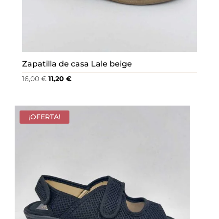
Zapatilla de casa Lale beige
El
El
16,00
€
11,20
€
precio
precio
original
actual
era:
es:
¡OFERTA!
16,00 €.
11,20 €.