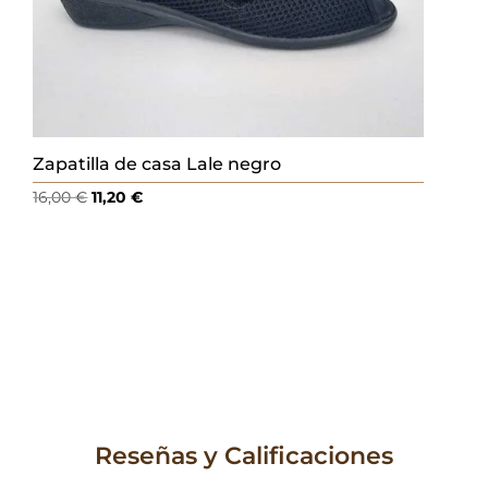
Zapatilla de casa Lale negro
El
El
16,00
€
11,20
€
precio
precio
original
actual
era:
es:
16,00 €.
11,20 €.
Reseñas y Calificaciones