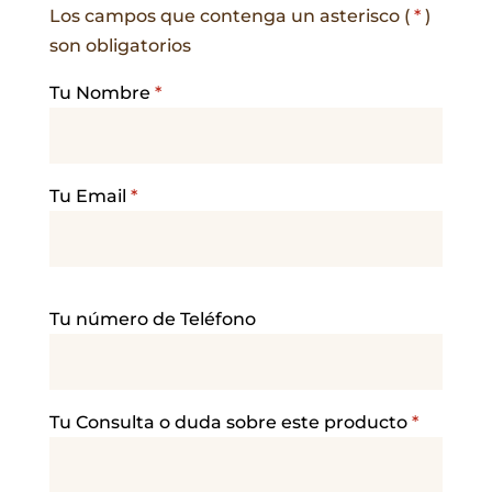
Los campos que contenga un asterisco (
*
)
son obligatorios
Tu Nombre
*
Tu Email
*
P
Tu número de Teléfono
o
r
f
a
Tu Consulta o duda sobre este producto
*
v
o