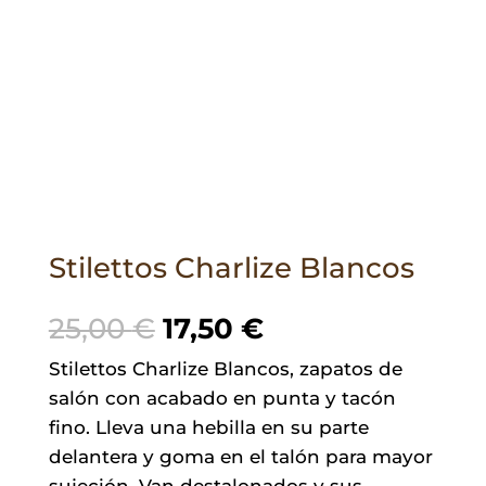
Stilettos Charlize Blancos
El
El
25,00
€
17,50
€
precio
precio
Stilettos Charlize Blancos, zapatos de
original
actual
salón con acabado en punta y tacón
era:
es:
fino. Lleva una hebilla en su parte
25,00 €.
17,50 €.
delantera y goma en el talón para mayor
sujeción. Van destalonados y sus