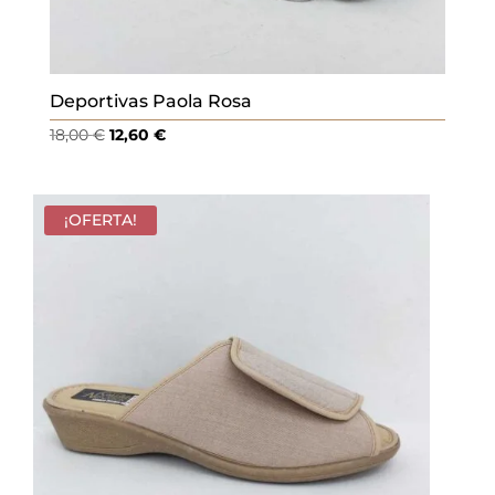
Deportivas Paola Rosa
El
El
18,00
€
12,60
€
precio
precio
original
actual
era:
es:
¡OFERTA!
18,00 €.
12,60 €.