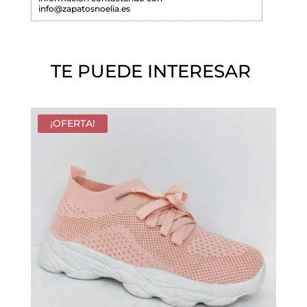
info@zapatosnoelia.es
c
í
o
TE PUEDE INTERESAR
.
¡OFERTA!