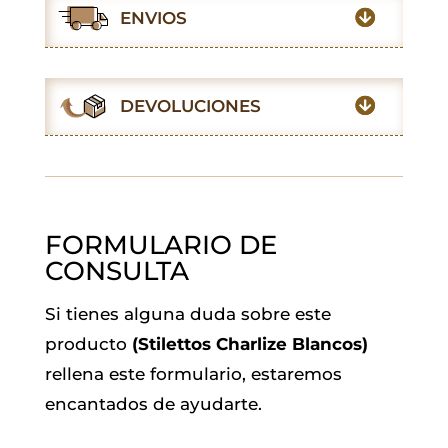
e
t
t
i
k
e
ENVIOS
b
s
t
l
e
g
o
A
e
d
r
o
p
r
I
a
DEVOLUCIONES
k
p
n
m
FORMULARIO DE
CONSULTA
Si tienes alguna duda sobre este
producto
(Stilettos Charlize Blancos)
rellena este formulario, estaremos
encantados de ayudarte.