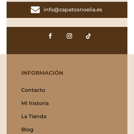

info@zapatosnoelia.es
INFORMACIÓN
Contacto
Mi historia
La Tienda
Blog