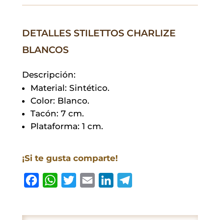
cantidad
DETALLES STILETTOS CHARLIZE
BLANCOS
Descripción:
Material: Sintético.
Color: Blanco.
Tacón: 7 cm.
Plataforma: 1 cm.
¡Si te gusta comparte!
F
W
T
E
L
T
a
h
w
m
i
e
c
a
i
a
n
l