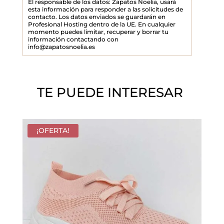
El responsable de los datos: Zapatos Noelia, usará
esta información para responder a las solicitudes de
o
contacto. Los datos enviados se guardarán en
Profesional Hosting dentro de la UE. En cualquier
v
momento puedes limitar, recuperar y borrar tu
a
información contactando con
info@zapatosnoelia.es
c
í
o
TE PUEDE INTERESAR
.
¡OFERTA!