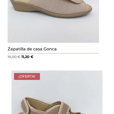
Zapatilla de casa Gonca
El
El
16,00
€
11,20
€
precio
precio
original
actual
era:
es:
¡OFERTA!
16,00 €.
11,20 €.