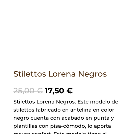
Stilettos Lorena Negros
El
El
25,00
€
17,50
€
precio
precio
Stilettos Lorena Negros. Este modelo de
original
actual
stilettos fabricado en antelina en color
era:
es:
negro cuenta con acabado en punta y
25,00 €.
17,50 €.
plantillas con pisa-cómodo, lo aporta
mayor confort. Este modelo tiene el