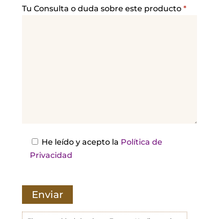
a
Tu Consulta o duda sobre este producto
*
v
o
r
,
d
e
j
a
e
s
He leído y acepto la
Política de
t
Privacidad
e
c
a
m
p