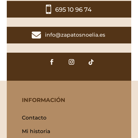

695 10 96 74

info@zapatosnoelia.es
INFORMACIÓN
Contacto
Mi historia