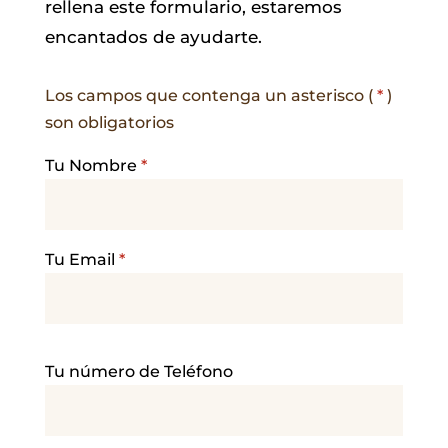
rellena este formulario, estaremos
encantados de ayudarte.
Los campos que contenga un asterisco (
*
)
son obligatorios
Tu Nombre
*
Tu Email
*
P
Tu número de Teléfono
o
r
f