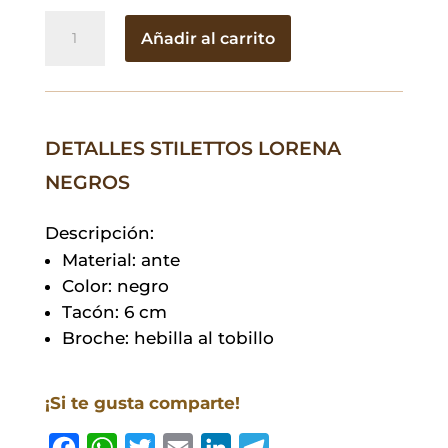
Stilettos
Añadir al carrito
Lorena
Negros
cantidad
DETALLES STILETTOS LORENA
NEGROS
Descripción:
Material: ante
Color: negro
Tacón: 6 cm
Broche: hebilla al tobillo
¡Si te gusta comparte!
F
W
T
E
L
T