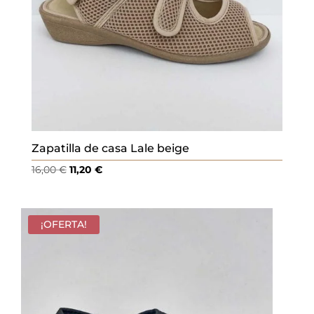
Zapatilla de casa Lale beige
El
El
16,00
€
11,20
€
precio
precio
original
actual
era:
es:
¡OFERTA!
16,00 €.
11,20 €.