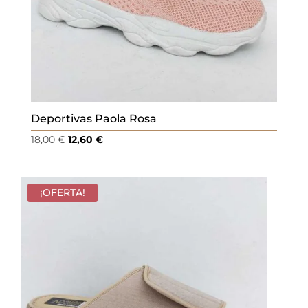
Deportivas Paola Rosa
El
El
18,00
€
12,60
€
precio
precio
original
actual
era:
es:
¡OFERTA!
18,00 €.
12,60 €.