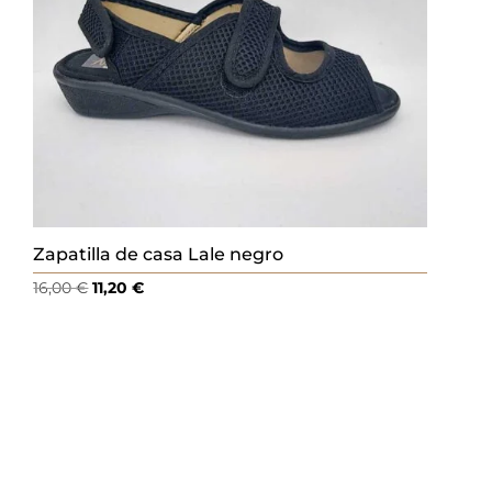
Zapatilla de casa Lale negro
El
El
16,00
€
11,20
€
precio
precio
original
actual
era:
es:
16,00 €.
11,20 €.