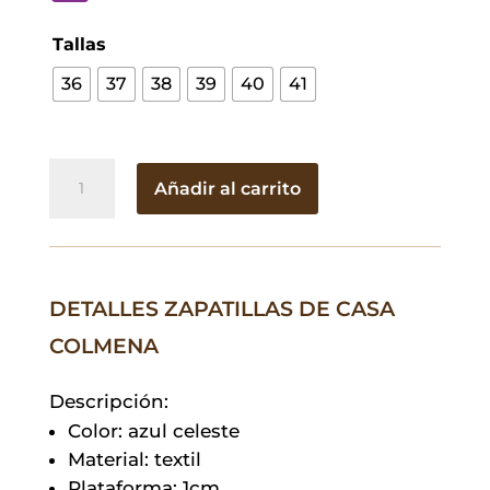
Tallas
36
37
38
39
40
41
Zapatillas
Añadir al carrito
de
Casa
Colmena
cantidad
DETALLES ZAPATILLAS DE CASA
COLMENA
Descripción:
Color: azul celeste
Material: textil
Plataforma: 1cm