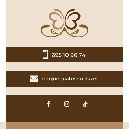

695 10 96 74

info@zapatosnoelia.es