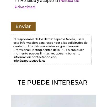
He leído y acepto la
Política de
t
Privacidad
e
c
a
m
p
El responsable de los datos: Zapatos Noelia, usará
esta información para responder a las solicitudes de
o
contacto. Los datos enviados se guardarán en
Profesional Hosting dentro de la UE. En cualquier
v
momento puedes limitar, recuperar y borrar tu
a
información contactando con
info@zapatosnoelia.es
c
í
o
TE PUEDE INTERESAR
.