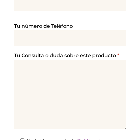
P
Tu número de Teléfono
o
r
f
a
Tu Consulta o duda sobre este producto
*
v
o
r
,
d
e
j
a
e
s