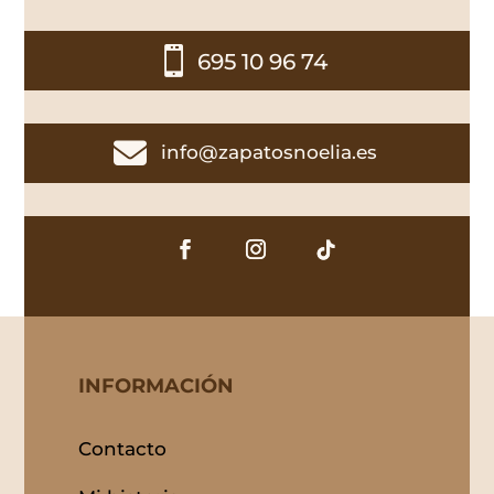

695 10 96 74

info@zapatosnoelia.es
INFORMACIÓN
Contacto