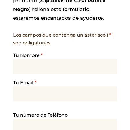
producto
(Zapatillas de Casa Rubick
Negro)
rellena este formulario,
estaremos encantados de ayudarte.
Los campos que contenga un asterisco (
*
)
son obligatorios
Tu Nombre
*
Tu Email
*
P
Tu número de Teléfono
o
r