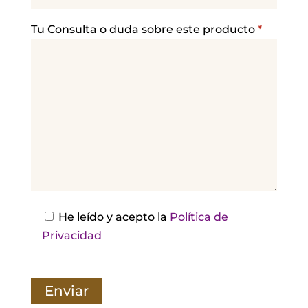
f
a
Tu Consulta o duda sobre este producto
*
v
o
r
,
d
e
j
a
e
s
He leído y acepto la
Política de
t
Privacidad
e
c
a
m