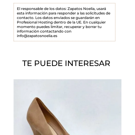
p
El responsable de los datos: Zapatos Noelia, usará
esta información para responder a las solicitudes de
o
contacto. Los datos enviados se guardarán en
Profesional Hosting dentro de la UE. En cualquier
v
momento puedes limitar, recuperar y borrar tu
a
información contactando con
info@zapatosnoelia.es
c
í
o
TE PUEDE INTERESAR
.